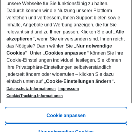
unsere Webseite für Sie funktionsfähig zu halten.
11/08/26
–
09/08/27
5-8 nights
Dadurch können wir die Nutzung unserer Plattform
Who will travel
verstehen und verbessern, Ihnen Support bieten sowie
2 adults
No children
Inhalte, Angebote und Werbung anzeigen, die für Sie
relevant sind und zu Ihnen passen. Klicken Sie auf
„Alle
Show more filter
akzeptieren“
, wenn Sie einverstanden sind. Ihnen reicht
das Nötigste? Dann wählen Sie
„Nur notwendige
Cookies“
. Unter
„Cookies anpassen“
können Sie Ihre
Cookie-Einstellungen individuell festlegen. Sie können
Ihre Privatsphäre-Einstellungen selbstverständlich
jederzeit ändern oder widerrufen – klicken Sie dazu
Footer
einfach unten auf
„Cookie-Einstellungen ändern“
.
Footer navigation
Title A
Datenschutz-Informationen
Impressum
Cookie/Tracking-Informationen
Link A
Title B
Link A
Cookie anpassen
Title C
Link A
Nur notwendige Cookies