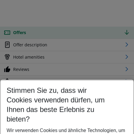
Offers
Offer description
Hotel amenities
Reviews
Location
Stimmen Sie zu, dass wir
Cookies verwenden dürfen, um
Customize your offer
Find the perfect deal which suits your best
Ihnen das beste Erlebnis zu
Your departure airport
bieten?
Any airport
Wir verwenden Cookies und ähnliche Technologien, um
Select your date range