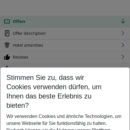
Offers
Offer description
Hotel amenities
Reviews
Location
Stimmen Sie zu, dass wir
Cookies verwenden dürfen, um
Customize your offer
Find the perfect deal which suits your best
Ihnen das beste Erlebnis zu
Your departure airport
bieten?
Any airport
Wir verwenden Cookies und ähnliche Technologien, um
Select your date range
unsere Webseite für Sie funktionsfähig zu halten.
08/08/26
–
06/08/27
5-8 nights