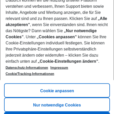
Dadurch können wir die Nutzung unserer Plattform
Who will travel
verstehen und verbessern, Ihnen Support bieten sowie
2 adults
No children
Inhalte, Angebote und Werbung anzeigen, die für Sie
relevant sind und zu Ihnen passen. Klicken Sie auf
„Alle
Show more filter
akzeptieren“
, wenn Sie einverstanden sind. Ihnen reicht
das Nötigste? Dann wählen Sie
„Nur notwendige
Cookies“
. Unter
„Cookies anpassen“
können Sie Ihre
Cookie-Einstellungen individuell festlegen. Sie können
Ihre Privatsphäre-Einstellungen selbstverständlich
jederzeit ändern oder widerrufen – klicken Sie dazu
Footer
einfach unten auf
„Cookie-Einstellungen ändern“
.
Footer navigation
Title A
Datenschutz-Informationen
Impressum
Cookie/Tracking-Informationen
Link A
Title B
Link A
Cookie anpassen
Title C
Link A
Nur notwendige Cookies