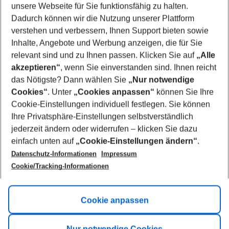
unsere Webseite für Sie funktionsfähig zu halten.
09/08/26
–
07/08/27
5-8 nights
Dadurch können wir die Nutzung unserer Plattform
Who will travel
verstehen und verbessern, Ihnen Support bieten sowie
2 adults
No children
Inhalte, Angebote und Werbung anzeigen, die für Sie
relevant sind und zu Ihnen passen. Klicken Sie auf
„Alle
Show more filter
akzeptieren“
, wenn Sie einverstanden sind. Ihnen reicht
das Nötigste? Dann wählen Sie
„Nur notwendige
Cookies“
. Unter
„Cookies anpassen“
können Sie Ihre
Cookie-Einstellungen individuell festlegen. Sie können
Ihre Privatsphäre-Einstellungen selbstverständlich
jederzeit ändern oder widerrufen – klicken Sie dazu
Footer
einfach unten auf
„Cookie-Einstellungen ändern“
.
Footer navigation
Title A
Datenschutz-Informationen
Impressum
Cookie/Tracking-Informationen
Link A
Title B
Link A
Cookie anpassen
Title C
Link A
Nur notwendige Cookies