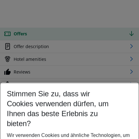
Offers
Offer description
Hotel amenities
Reviews
Location
Stimmen Sie zu, dass wir
Cookies verwenden dürfen, um
Customize your offer
Find the perfect deal which suits your best
Ihnen das beste Erlebnis zu
Your departure airport
bieten?
Any airport
Wir verwenden Cookies und ähnliche Technologien, um
Select your date range