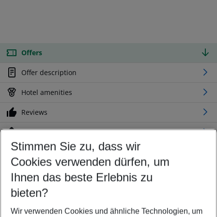
Offers
Offer description
Hotel amenities
Reviews
Location
Stimmen Sie zu, dass wir
Cookies verwenden dürfen, um
Customize your offer
Find the perfect deal which suits your best
Ihnen das beste Erlebnis zu
Your departure airport
bieten?
Any airport
Wir verwenden Cookies und ähnliche Technologien, um
Select your date range