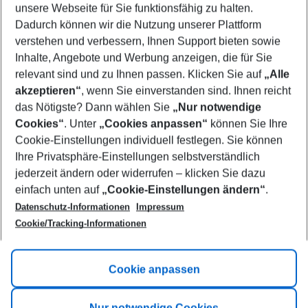
unsere Webseite für Sie funktionsfähig zu halten.
09/08/26
–
07/08/27
5-8 nights
Dadurch können wir die Nutzung unserer Plattform
Who will travel
verstehen und verbessern, Ihnen Support bieten sowie
2 adults
No children
Inhalte, Angebote und Werbung anzeigen, die für Sie
relevant sind und zu Ihnen passen. Klicken Sie auf
„Alle
Show more filter
akzeptieren“
, wenn Sie einverstanden sind. Ihnen reicht
das Nötigste? Dann wählen Sie
„Nur notwendige
Cookies“
. Unter
„Cookies anpassen“
können Sie Ihre
Cookie-Einstellungen individuell festlegen. Sie können
Ihre Privatsphäre-Einstellungen selbstverständlich
jederzeit ändern oder widerrufen – klicken Sie dazu
Footer
einfach unten auf
„Cookie-Einstellungen ändern“
.
Footer navigation
Title A
Datenschutz-Informationen
Impressum
Cookie/Tracking-Informationen
Link A
Title B
Link A
Cookie anpassen
Title C
Link A
Nur notwendige Cookies