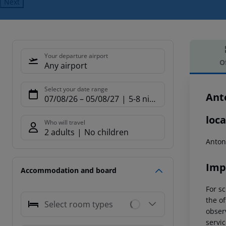
Next
Your departure airport
O
Any airport
Offe
Select your date range
Ant
07/08/26
–
05/08/27
5-8 nights
loca
Who will travel
2 adults
No children
Antoni
Imp
Accommodation and board
For sc
the of
Select room types
observ
servic