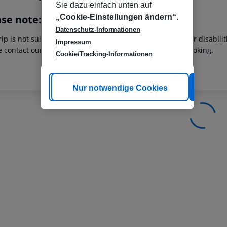
Sie dazu einfach unten auf
„Cookie-Einstellungen ändern“
.
ase note:
Datenschutz-Informationen
rip is not suitable for passengers with reduced mobility or disabil
Impressum
e contact our customer service before confirming your booking.
Cookie/Tracking-Informationen
Cookie anpassen
Nur notwendige Cookies
Alle