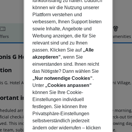
funktionsfähig zu halten. Dadurch
können wir die Nutzung unserer
Plattform verstehen und
verbessern, Ihnen Support bieten
sowie Inhalte, Angebote und
Werbung anzeigen, die für Sie
ffers
Offer description
Hotel amenities
relevant sind und zu Ihnen
r description
passen. Klicken Sie auf
„Alle
onis G Hotel
akzeptieren“
, wenn Sie
2
einverstanden sind. Ihnen reicht
tion
das Nötigste? Dann wählen Sie
„Nur notwendige Cookies“
.
s G. Hotel Apartments are located in the centre of Oroklini Village
Unter
„Cookies anpassen“
können Sie Ihre Cookie-
ortant info
Einstellungen individuell
festlegen. Sie können Ihre
heduled arrivals in the destination area from 04:00 in the morning,
Privatsphäre-Einstellungen
ficial check-in time of the respective hotel. The official check-out 
selbstverständlich jederzeit
ed. This includes return flights until 3.00 a.m. on the following da
ändern oder widerrufen – klicken
e team, subject to availability and for an additional charge.