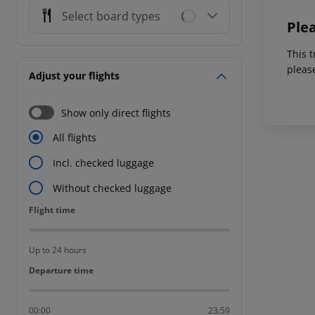
Select board types
Ple
This t
pleas
Adjust your flights
Show only direct flights
All flights
Incl. checked luggage
Without checked luggage
Flight time
Flight time
Up to 24 hours
Departure time
Departure time
00:00
23:59