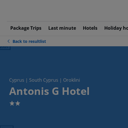
Package Trips
Last minute
Hotels
Holiday h
Back to resultlist
ious
Cyprus | South Cyprus | Oroklini
Antonis G Hotel
2