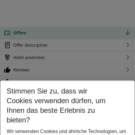
Offers
Offer description
Hotel amenities
Reviews
Location
Stimmen Sie zu, dass wir
Cookies verwenden dürfen, um
Customize your offer
Find the perfect deal which suits your best
Ihnen das beste Erlebnis zu
Your departure airport
bieten?
Any airport
Wir verwenden Cookies und ähnliche Technologien, um
Select your date range