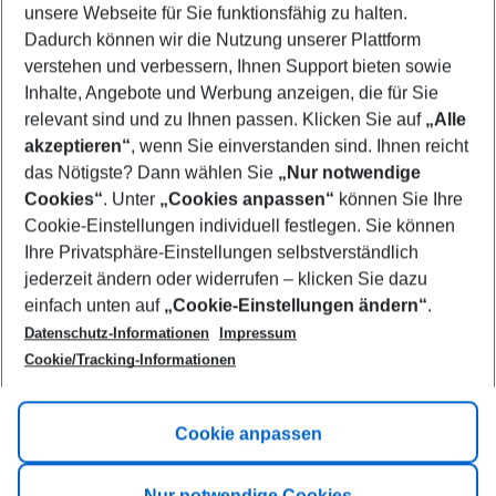
unsere Webseite für Sie funktionsfähig zu halten.
10/08/26
–
08/08/27
5-8 nights
Dadurch können wir die Nutzung unserer Plattform
Who will travel
verstehen und verbessern, Ihnen Support bieten sowie
2 adults
No children
Inhalte, Angebote und Werbung anzeigen, die für Sie
relevant sind und zu Ihnen passen. Klicken Sie auf
„Alle
Show more filter
akzeptieren“
, wenn Sie einverstanden sind. Ihnen reicht
das Nötigste? Dann wählen Sie
„Nur notwendige
Cookies“
. Unter
„Cookies anpassen“
können Sie Ihre
Cookie-Einstellungen individuell festlegen. Sie können
Ihre Privatsphäre-Einstellungen selbstverständlich
jederzeit ändern oder widerrufen – klicken Sie dazu
Footer
einfach unten auf
„Cookie-Einstellungen ändern“
.
Footer navigation
Title A
Datenschutz-Informationen
Impressum
Cookie/Tracking-Informationen
Link A
Title B
Link A
Cookie anpassen
Title C
Link A
Nur notwendige Cookies