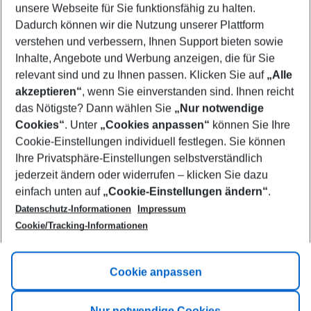
unsere Webseite für Sie funktionsfähig zu halten.
08/08/26
–
06/08/27
5-8 nights
Dadurch können wir die Nutzung unserer Plattform
Who will travel
verstehen und verbessern, Ihnen Support bieten sowie
2 adults
No children
Inhalte, Angebote und Werbung anzeigen, die für Sie
relevant sind und zu Ihnen passen. Klicken Sie auf
„Alle
Show more filter
akzeptieren“
, wenn Sie einverstanden sind. Ihnen reicht
das Nötigste? Dann wählen Sie
„Nur notwendige
Cookies“
. Unter
„Cookies anpassen“
können Sie Ihre
Cookie-Einstellungen individuell festlegen. Sie können
Ihre Privatsphäre-Einstellungen selbstverständlich
jederzeit ändern oder widerrufen – klicken Sie dazu
Footer
einfach unten auf
„Cookie-Einstellungen ändern“
.
Footer navigation
Title A
Datenschutz-Informationen
Impressum
Cookie/Tracking-Informationen
Link A
Title B
Link A
Cookie anpassen
Title C
Link A
Nur notwendige Cookies