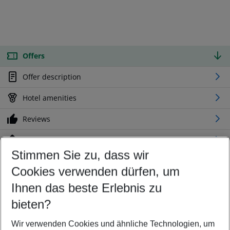
Offers
Offer description
Hotel amenities
Reviews
Location
Stimmen Sie zu, dass wir
Cookies verwenden dürfen, um
Customize your offer
Find the perfect deal which suits your best
Ihnen das beste Erlebnis zu
Your departure airport
bieten?
Any airport
Wir verwenden Cookies und ähnliche Technologien, um
Select your date range