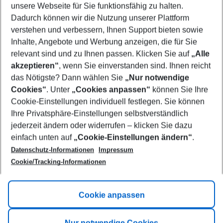
unsere Webseite für Sie funktionsfähig zu halten.
10/08/26
–
08/08/27
5-8 nights
Dadurch können wir die Nutzung unserer Plattform
Who will travel
verstehen und verbessern, Ihnen Support bieten sowie
2 adults
No children
Inhalte, Angebote und Werbung anzeigen, die für Sie
relevant sind und zu Ihnen passen. Klicken Sie auf
„Alle
Show more filter
akzeptieren“
, wenn Sie einverstanden sind. Ihnen reicht
das Nötigste? Dann wählen Sie
„Nur notwendige
Cookies“
. Unter
„Cookies anpassen“
können Sie Ihre
Cookie-Einstellungen individuell festlegen. Sie können
Ihre Privatsphäre-Einstellungen selbstverständlich
jederzeit ändern oder widerrufen – klicken Sie dazu
Footer
einfach unten auf
„Cookie-Einstellungen ändern“
.
Footer navigation
Title A
Datenschutz-Informationen
Impressum
Cookie/Tracking-Informationen
Link A
Title B
Link A
Cookie anpassen
Title C
Link A
Nur notwendige Cookies