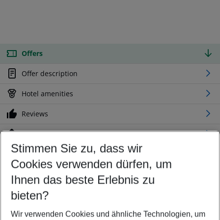
Offers
Offer description
Hotel amenities
Reviews
Location
Stimmen Sie zu, dass wir
Cookies verwenden dürfen, um
Customize your offer
Find the perfect deal which suits your best
Ihnen das beste Erlebnis zu
Your departure airport
bieten?
Any airport
Wir verwenden Cookies und ähnliche Technologien, um
Select your date range