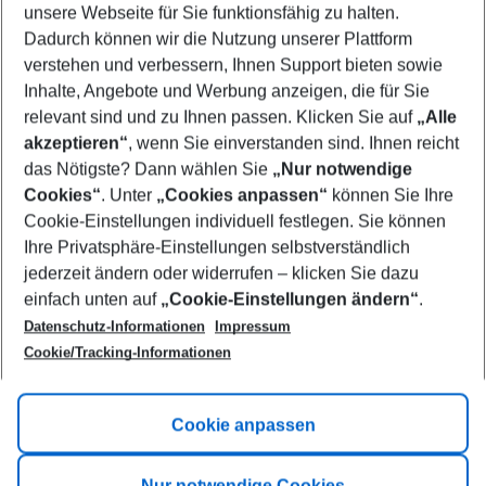
unsere Webseite für Sie funktionsfähig zu halten.
10/08/26
–
08/08/27
5-8 nights
Dadurch können wir die Nutzung unserer Plattform
Who will travel
verstehen und verbessern, Ihnen Support bieten sowie
2 adults
No children
Inhalte, Angebote und Werbung anzeigen, die für Sie
relevant sind und zu Ihnen passen. Klicken Sie auf
„Alle
Show more filter
akzeptieren“
, wenn Sie einverstanden sind. Ihnen reicht
das Nötigste? Dann wählen Sie
„Nur notwendige
Cookies“
. Unter
„Cookies anpassen“
können Sie Ihre
Cookie-Einstellungen individuell festlegen. Sie können
Ihre Privatsphäre-Einstellungen selbstverständlich
jederzeit ändern oder widerrufen – klicken Sie dazu
Footer
einfach unten auf
„Cookie-Einstellungen ändern“
.
Footer navigation
Title A
Datenschutz-Informationen
Impressum
Cookie/Tracking-Informationen
Link A
Title B
Link A
Cookie anpassen
Title C
Link A
Nur notwendige Cookies