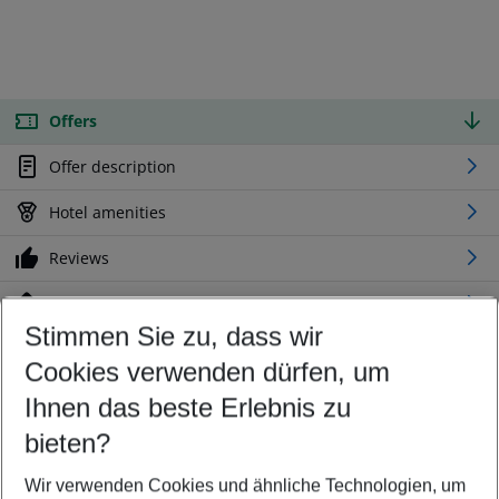
Offers
Offer description
Hotel amenities
Reviews
Location
Stimmen Sie zu, dass wir
Cookies verwenden dürfen, um
Customize your offer
Find the perfect deal which suits your best
Ihnen das beste Erlebnis zu
Your departure airport
bieten?
Any airport
Wir verwenden Cookies und ähnliche Technologien, um
Select your date range