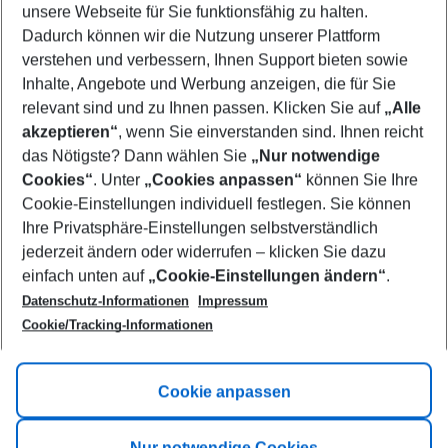
unsere Webseite für Sie funktionsfähig zu halten.
10/08/26
–
08/08/27
5-8 nights
Dadurch können wir die Nutzung unserer Plattform
Who will travel
verstehen und verbessern, Ihnen Support bieten sowie
2 adults
No children
Inhalte, Angebote und Werbung anzeigen, die für Sie
relevant sind und zu Ihnen passen. Klicken Sie auf
„Alle
Show more filter
akzeptieren“
, wenn Sie einverstanden sind. Ihnen reicht
das Nötigste? Dann wählen Sie
„Nur notwendige
Cookies“
. Unter
„Cookies anpassen“
können Sie Ihre
Cookie-Einstellungen individuell festlegen. Sie können
Ihre Privatsphäre-Einstellungen selbstverständlich
jederzeit ändern oder widerrufen – klicken Sie dazu
Footer
einfach unten auf
„Cookie-Einstellungen ändern“
.
Footer navigation
Title A
Datenschutz-Informationen
Impressum
Cookie/Tracking-Informationen
Link A
Title B
Link A
Cookie anpassen
Title C
Link A
Nur notwendige Cookies