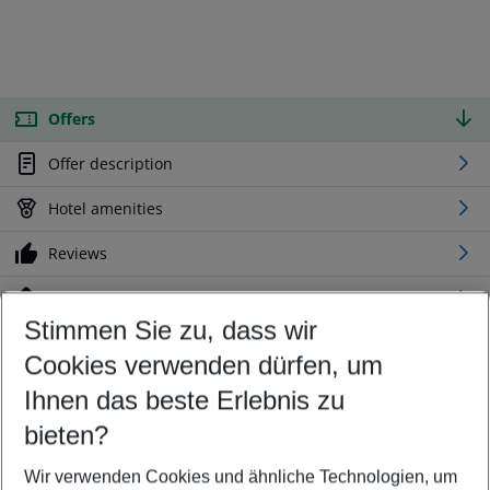
Offers
Offer description
Hotel amenities
Reviews
Location
Stimmen Sie zu, dass wir
Cookies verwenden dürfen, um
Customize your offer
Find the perfect deal which suits your best
Ihnen das beste Erlebnis zu
Your departure airport
bieten?
Any airport
Wir verwenden Cookies und ähnliche Technologien, um
Select your date range