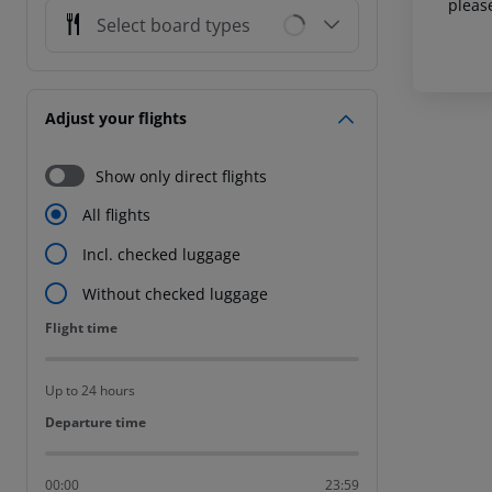
pleas
Select board types
Adjust your flights
Show only direct flights
All flights
Incl. checked luggage
Without checked luggage
Flight time
Flight time
Up to 24 hours
Departure time
Departure time
00:00
23:59