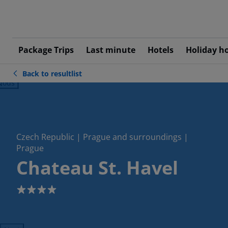
Package Trips
Last minute
Hotels
Holiday h
Back to resultlist
ious
Czech Republic | Prague and surroundings |
Prague
Chateau St. Havel
4