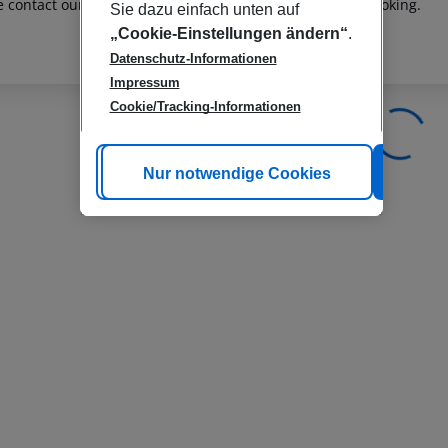
e contact our customer service before confirming your booking.
Sie dazu einfach unten auf
„Cookie-Einstellungen ändern“
.
Datenschutz-Informationen
Impressum
Cookie/Tracking-Informationen
Cookie anpassen
Nur notwendige Cookies
Alle