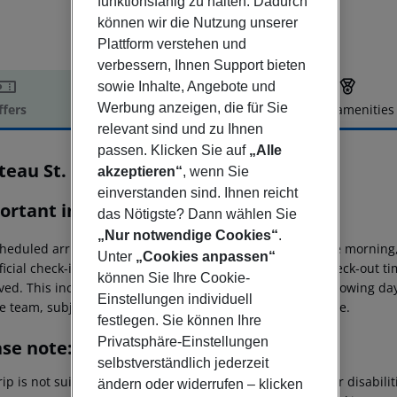
funktionsfähig zu halten. Dadurch
können wir die Nutzung unserer
Plattform verstehen und
verbessern, Ihnen Support bieten
sowie Inhalte, Angebote und
Werbung anzeigen, die für Sie
ffers
Offer description
Hotel amenities
relevant sind und zu Ihnen
r description
passen. Klicken Sie auf
„Alle
teau St. Havel
akzeptieren“
, wenn Sie
4
einverstanden sind. Ihnen reicht
ortant info
das Nötigste? Dann wählen Sie
„Nur notwendige Cookies“
.
heduled arrivals in the destination area from 04:00 in the morning,
Unter
„Cookies anpassen“
ficial check-in time of the respective hotel. The official check-out 
können Sie Ihre Cookie-
ed. This includes return flights until 3.00 a.m. on the following da
Einstellungen individuell
e team, subject to availability and for an additional charge.
festlegen. Sie können Ihre
Privatsphäre-Einstellungen
ase note:
selbstverständlich jederzeit
rip is not suitable for passengers with reduced mobility or disabil
ändern oder widerrufen – klicken