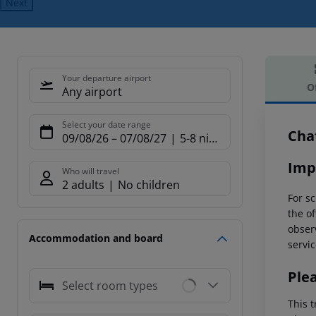
Next
Your departure airport
O
Any airport
Offe
Select your date range
Cha
09/08/26
–
07/08/27
5-8 nights
Imp
Who will travel
2 adults
No children
For sc
the of
observ
Accommodation and board
servic
Ple
Select room types
This t