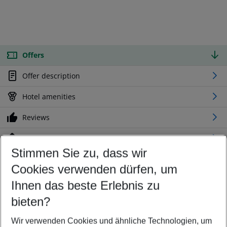
Offers
Offer description
Hotel amenities
Reviews
Location
Stimmen Sie zu, dass wir
Cookies verwenden dürfen, um
Customize your offer
Find the perfect deal which suits your best
Ihnen das beste Erlebnis zu
Your departure airport
bieten?
Any airport
Wir verwenden Cookies und ähnliche Technologien, um
Select your date range