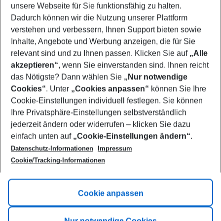
unsere Webseite für Sie funktionsfähig zu halten.
10/08/26
–
08/08/27
5-8 nights
Dadurch können wir die Nutzung unserer Plattform
Who will travel
verstehen und verbessern, Ihnen Support bieten sowie
2 adults
No children
Inhalte, Angebote und Werbung anzeigen, die für Sie
relevant sind und zu Ihnen passen. Klicken Sie auf
„Alle
Show more filter
akzeptieren“
, wenn Sie einverstanden sind. Ihnen reicht
das Nötigste? Dann wählen Sie
„Nur notwendige
Cookies“
. Unter
„Cookies anpassen“
können Sie Ihre
Cookie-Einstellungen individuell festlegen. Sie können
Ihre Privatsphäre-Einstellungen selbstverständlich
jederzeit ändern oder widerrufen – klicken Sie dazu
Footer
einfach unten auf
„Cookie-Einstellungen ändern“
.
Footer navigation
Title A
Datenschutz-Informationen
Impressum
Cookie/Tracking-Informationen
Link A
Title B
Link A
Cookie anpassen
Title C
Link A
Nur notwendige Cookies