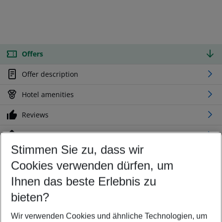
Offers
Offer description
Hotel amenities
Reviews
Location
Stimmen Sie zu, dass wir
Cookies verwenden dürfen, um
Customize your offer
Find the perfect deal which suits your best
Ihnen das beste Erlebnis zu
Your departure airport
bieten?
Any airport
Wir verwenden Cookies und ähnliche Technologien, um
Select your date range