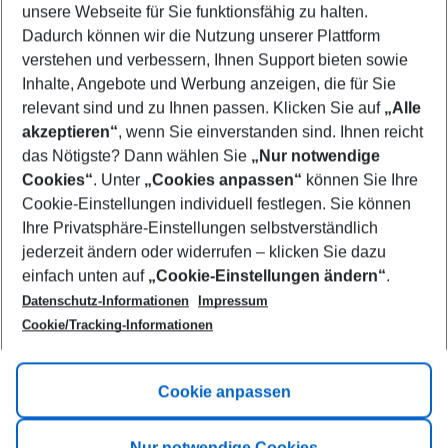
unsere Webseite für Sie funktionsfähig zu halten.
08/08/26
–
06/08/27
5-8 nights
Dadurch können wir die Nutzung unserer Plattform
Who will travel
verstehen und verbessern, Ihnen Support bieten sowie
2 adults
No children
Inhalte, Angebote und Werbung anzeigen, die für Sie
relevant sind und zu Ihnen passen. Klicken Sie auf
„Alle
Show more filter
akzeptieren“
, wenn Sie einverstanden sind. Ihnen reicht
das Nötigste? Dann wählen Sie
„Nur notwendige
Cookies“
. Unter
„Cookies anpassen“
können Sie Ihre
Cookie-Einstellungen individuell festlegen. Sie können
Ihre Privatsphäre-Einstellungen selbstverständlich
jederzeit ändern oder widerrufen – klicken Sie dazu
Footer
einfach unten auf
„Cookie-Einstellungen ändern“
.
Footer navigation
Title A
Datenschutz-Informationen
Impressum
Cookie/Tracking-Informationen
Link A
Title B
Link A
Cookie anpassen
Title C
Link A
Nur notwendige Cookies