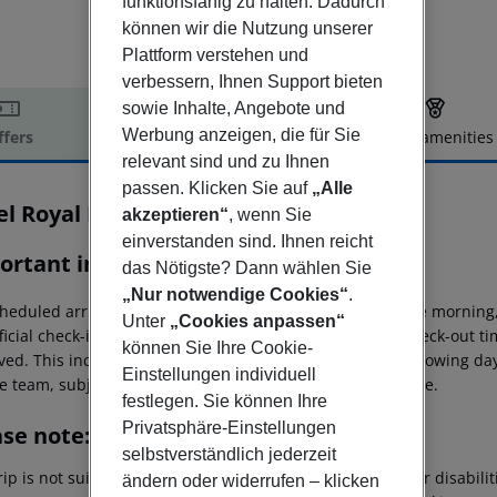
funktionsfähig zu halten. Dadurch
können wir die Nutzung unserer
Plattform verstehen und
verbessern, Ihnen Support bieten
sowie Inhalte, Angebote und
Werbung anzeigen, die für Sie
ffers
Offer description
Hotel amenities
relevant sind und zu Ihnen
r description
passen. Klicken Sie auf
„Alle
el Royal Prague
akzeptieren“
, wenn Sie
4
einverstanden sind. Ihnen reicht
ortant info
das Nötigste? Dann wählen Sie
„Nur notwendige Cookies“
.
heduled arrivals in the destination area from 04:00 in the morning,
Unter
„Cookies anpassen“
ficial check-in time of the respective hotel. The official check-out 
können Sie Ihre Cookie-
ed. This includes return flights until 3.00 a.m. on the following da
Einstellungen individuell
e team, subject to availability and for an additional charge.
festlegen. Sie können Ihre
Privatsphäre-Einstellungen
ase note:
selbstverständlich jederzeit
rip is not suitable for passengers with reduced mobility or disabil
ändern oder widerrufen – klicken