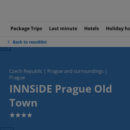
Package Trips
Last minute
Hotels
Holiday h
Back to resultlist
ious
Czech Republic | Prague and surroundings |
Prague
INNSiDE Prague Old
Town
4