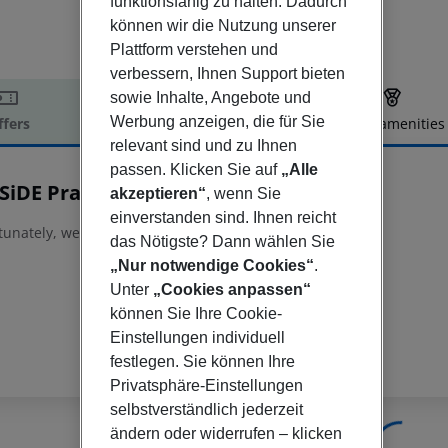
funktionsfähig zu halten. Dadurch
können wir die Nutzung unserer
Plattform verstehen und
verbessern, Ihnen Support bieten
sowie Inhalte, Angebote und
Werbung anzeigen, die für Sie
ffers
Offer description
Hotel amenities
relevant sind und zu Ihnen
r description
passen. Klicken Sie auf
„Alle
SiDE Prague Old Town
akzeptieren“
, wenn Sie
4
einverstanden sind. Ihnen reicht
tunately, we do not have any description available
das Nötigste? Dann wählen Sie
„Nur notwendige Cookies“
.
Unter
„Cookies anpassen“
können Sie Ihre Cookie-
Einstellungen individuell
festlegen. Sie können Ihre
Privatsphäre-Einstellungen
selbstverständlich jederzeit
ändern oder widerrufen – klicken