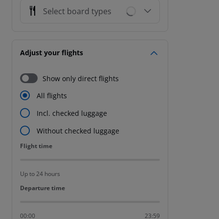
Select board types
Adjust your flights
Show only direct flights
All flights
Incl. checked luggage
Without checked luggage
Flight time
Flight time
Up to 24 hours
Departure time
Departure time
00:00
23:59