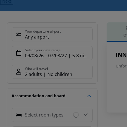
Next
Your departure airport
O
Any airport
Offe
Select your date range
INN
09/08/26
–
07/08/27
5-8 nights
Unfor
Who will travel
2 adults
No children
Accommodation and board
Select room types