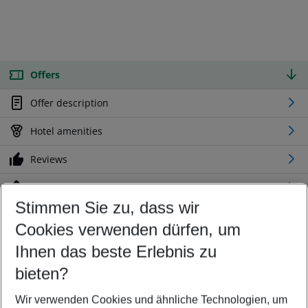
Offers
Offer description
Hotel amenities
Reviews
Location
Stimmen Sie zu, dass wir
Cookies verwenden dürfen, um
Customize your offer
Find the perfect deal which suits your best
Ihnen das beste Erlebnis zu
Your departure airport
bieten?
Any airport
Wir verwenden Cookies und ähnliche Technologien, um
Select your date range