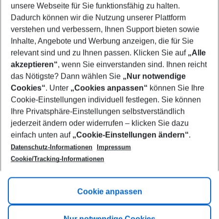
unsere Webseite für Sie funktionsfähig zu halten.
09/08/26
–
07/08/27
5-8 nights
Dadurch können wir die Nutzung unserer Plattform
Who will travel
verstehen und verbessern, Ihnen Support bieten sowie
2 adults
No children
Inhalte, Angebote und Werbung anzeigen, die für Sie
relevant sind und zu Ihnen passen. Klicken Sie auf
„Alle
Show more filter
akzeptieren“
, wenn Sie einverstanden sind. Ihnen reicht
das Nötigste? Dann wählen Sie
„Nur notwendige
Cookies“
. Unter
„Cookies anpassen“
können Sie Ihre
Cookie-Einstellungen individuell festlegen. Sie können
Ihre Privatsphäre-Einstellungen selbstverständlich
jederzeit ändern oder widerrufen – klicken Sie dazu
Footer
einfach unten auf
„Cookie-Einstellungen ändern“
.
Footer navigation
Title A
Datenschutz-Informationen
Impressum
Cookie/Tracking-Informationen
Link A
Title B
Link A
Cookie anpassen
Title C
Link A
Nur notwendige Cookies