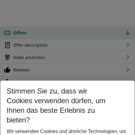
Offers
Offer description
Hotel amenities
Reviews
Location
Stimmen Sie zu, dass wir
Cookies verwenden dürfen, um
Customize your offer
Find the perfect deal which suits your best
Ihnen das beste Erlebnis zu
Your departure airport
bieten?
Any airport
Wir verwenden Cookies und ähnliche Technologien, um
Select your date range