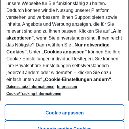
unsere Webseite für Sie funktionsfähig zu halten.
10/08/26
–
08/08/27
5-8 nights
Dadurch können wir die Nutzung unserer Plattform
Who will travel
verstehen und verbessern, Ihnen Support bieten sowie
2 adults
No children
Inhalte, Angebote und Werbung anzeigen, die für Sie
relevant sind und zu Ihnen passen. Klicken Sie auf
„Alle
Show more filter
akzeptieren“
, wenn Sie einverstanden sind. Ihnen reicht
das Nötigste? Dann wählen Sie
„Nur notwendige
Cookies“
. Unter
„Cookies anpassen“
können Sie Ihre
Cookie-Einstellungen individuell festlegen. Sie können
Ihre Privatsphäre-Einstellungen selbstverständlich
jederzeit ändern oder widerrufen – klicken Sie dazu
Footer
einfach unten auf
„Cookie-Einstellungen ändern“
.
Footer navigation
Title A
Datenschutz-Informationen
Impressum
Cookie/Tracking-Informationen
Link A
Title B
Link A
Cookie anpassen
Title C
Link A
Nur notwendige Cookies