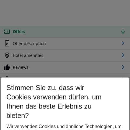
Offers
Offer description
Hotel amenities
Reviews
Location
Stimmen Sie zu, dass wir
Cookies verwenden dürfen, um
Customize your offer
Find the perfect deal which suits your best
Ihnen das beste Erlebnis zu
Your departure airport
bieten?
Any airport
Wir verwenden Cookies und ähnliche Technologien, um
Select your date range