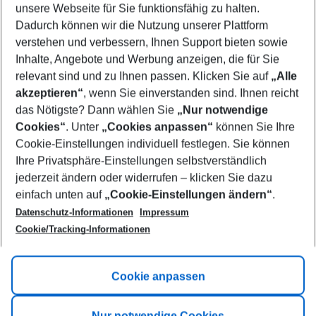
unsere Webseite für Sie funktionsfähig zu halten.
08/08/26
–
06/08/27
5-8 nights
Dadurch können wir die Nutzung unserer Plattform
Who will travel
verstehen und verbessern, Ihnen Support bieten sowie
2 adults
No children
Inhalte, Angebote und Werbung anzeigen, die für Sie
relevant sind und zu Ihnen passen. Klicken Sie auf
„Alle
Show more filter
akzeptieren“
, wenn Sie einverstanden sind. Ihnen reicht
das Nötigste? Dann wählen Sie
„Nur notwendige
Cookies“
. Unter
„Cookies anpassen“
können Sie Ihre
Cookie-Einstellungen individuell festlegen. Sie können
Ihre Privatsphäre-Einstellungen selbstverständlich
jederzeit ändern oder widerrufen – klicken Sie dazu
Footer
einfach unten auf
„Cookie-Einstellungen ändern“
.
Footer navigation
Title A
Datenschutz-Informationen
Impressum
Cookie/Tracking-Informationen
Link A
Title B
Link A
Cookie anpassen
Title C
Link A
Nur notwendige Cookies