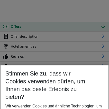
Offers
Offer description
Hotel amenities
Reviews
Location
Stimmen Sie zu, dass wir
Cookies verwenden dürfen, um
Customize your offer
Find the perfect deal which suits your best
Ihnen das beste Erlebnis zu
Your departure airport
bieten?
Any airport
Wir verwenden Cookies und ähnliche Technologien, um
Select your date range