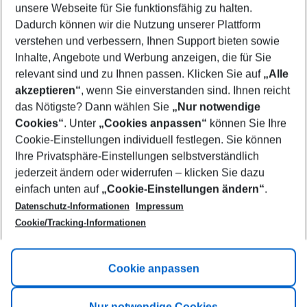
unsere Webseite für Sie funktionsfähig zu halten.
10/08/26
–
08/08/27
5-8 nights
Dadurch können wir die Nutzung unserer Plattform
Who will travel
verstehen und verbessern, Ihnen Support bieten sowie
2 adults
No children
Inhalte, Angebote und Werbung anzeigen, die für Sie
relevant sind und zu Ihnen passen. Klicken Sie auf
„Alle
Show more filter
akzeptieren“
, wenn Sie einverstanden sind. Ihnen reicht
das Nötigste? Dann wählen Sie
„Nur notwendige
Cookies“
. Unter
„Cookies anpassen“
können Sie Ihre
Cookie-Einstellungen individuell festlegen. Sie können
Ihre Privatsphäre-Einstellungen selbstverständlich
jederzeit ändern oder widerrufen – klicken Sie dazu
Footer
einfach unten auf
„Cookie-Einstellungen ändern“
.
Footer navigation
Title A
Datenschutz-Informationen
Impressum
Cookie/Tracking-Informationen
Link A
Title B
Link A
Cookie anpassen
Title C
Link A
Nur notwendige Cookies