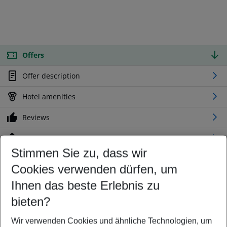
Offers
Offer description
Hotel amenities
Reviews
Location
Stimmen Sie zu, dass wir
Cookies verwenden dürfen, um
Customize your offer
Find the perfect deal which suits your best
Ihnen das beste Erlebnis zu
Your departure airport
bieten?
Any airport
Wir verwenden Cookies und ähnliche Technologien, um
Select your date range