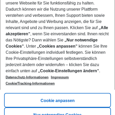
unsere Webseite für Sie funktionsfähig zu halten.
08/08/26
–
06/08/27
5-8 nights
Dadurch können wir die Nutzung unserer Plattform
Who will travel
verstehen und verbessern, Ihnen Support bieten sowie
2 adults
No children
Inhalte, Angebote und Werbung anzeigen, die für Sie
relevant sind und zu Ihnen passen. Klicken Sie auf
„Alle
Show more filter
akzeptieren“
, wenn Sie einverstanden sind. Ihnen reicht
das Nötigste? Dann wählen Sie
„Nur notwendige
Cookies“
. Unter
„Cookies anpassen“
können Sie Ihre
Cookie-Einstellungen individuell festlegen. Sie können
Ihre Privatsphäre-Einstellungen selbstverständlich
jederzeit ändern oder widerrufen – klicken Sie dazu
Footer
einfach unten auf
„Cookie-Einstellungen ändern“
.
Footer navigation
Title A
Datenschutz-Informationen
Impressum
Cookie/Tracking-Informationen
Link A
Title B
Link A
Cookie anpassen
Title C
Link A
Nur notwendige Cookies