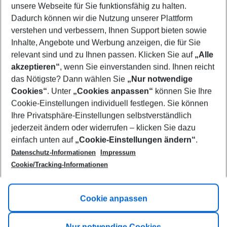
unsere Webseite für Sie funktionsfähig zu halten.
08/08/26
–
06/08/27
5-8 nights
Dadurch können wir die Nutzung unserer Plattform
Who will travel
verstehen und verbessern, Ihnen Support bieten sowie
2 adults
No children
Inhalte, Angebote und Werbung anzeigen, die für Sie
relevant sind und zu Ihnen passen. Klicken Sie auf
„Alle
Show more filter
akzeptieren“
, wenn Sie einverstanden sind. Ihnen reicht
das Nötigste? Dann wählen Sie
„Nur notwendige
Cookies“
. Unter
„Cookies anpassen“
können Sie Ihre
Cookie-Einstellungen individuell festlegen. Sie können
Ihre Privatsphäre-Einstellungen selbstverständlich
jederzeit ändern oder widerrufen – klicken Sie dazu
Footer
einfach unten auf
„Cookie-Einstellungen ändern“
.
Footer navigation
Title A
Datenschutz-Informationen
Impressum
Cookie/Tracking-Informationen
Link A
Title B
Link A
Cookie anpassen
Title C
Link A
Nur notwendige Cookies