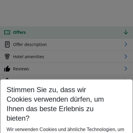
Offers
Offer description
Hotel amenities
Reviews
Location
Stimmen Sie zu, dass wir
Cookies verwenden dürfen, um
Customize your offer
Find the perfect deal which suits your best
Ihnen das beste Erlebnis zu
Your departure airport
bieten?
Any airport
Wir verwenden Cookies und ähnliche Technologien, um
Select your date range