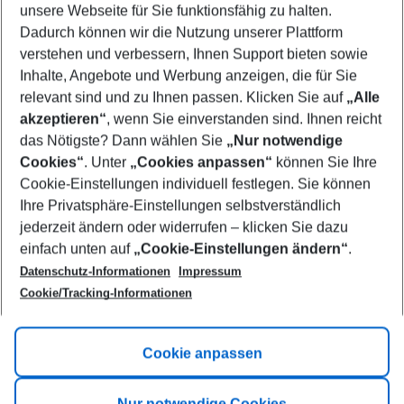
unsere Webseite für Sie funktionsfähig zu halten.
12/08/26
–
10/08/27
5-8 nights
Dadurch können wir die Nutzung unserer Plattform
Who will travel
verstehen und verbessern, Ihnen Support bieten sowie
2 adults
No children
Inhalte, Angebote und Werbung anzeigen, die für Sie
relevant sind und zu Ihnen passen. Klicken Sie auf
„Alle
Show more filter
akzeptieren“
, wenn Sie einverstanden sind. Ihnen reicht
das Nötigste? Dann wählen Sie
„Nur notwendige
Cookies“
. Unter
„Cookies anpassen“
können Sie Ihre
Cookie-Einstellungen individuell festlegen. Sie können
Ihre Privatsphäre-Einstellungen selbstverständlich
jederzeit ändern oder widerrufen – klicken Sie dazu
Footer
einfach unten auf
„Cookie-Einstellungen ändern“
.
Footer navigation
Title A
Datenschutz-Informationen
Impressum
Cookie/Tracking-Informationen
Link A
Title B
Link A
Cookie anpassen
Title C
Link A
Nur notwendige Cookies