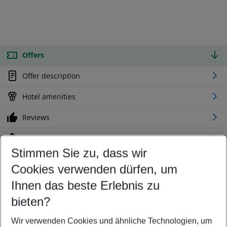
Offers
Offer description
Hotel amenities
Reviews
Location
Stimmen Sie zu, dass wir
Cookies verwenden dürfen, um
Customize your offer
Find the perfect deal which suits your best
Ihnen das beste Erlebnis zu
Your departure airport
bieten?
Any airport
Wir verwenden Cookies und ähnliche Technologien, um
Select your date range