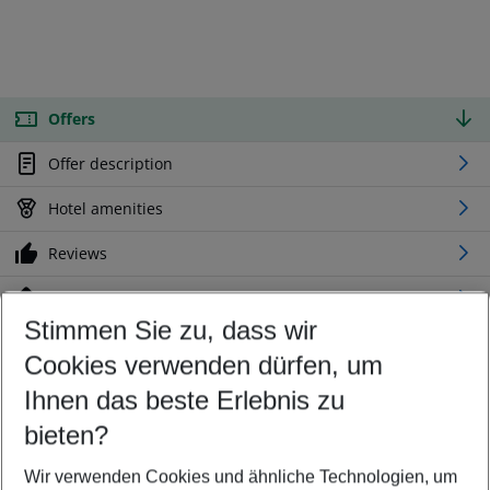
Offers
Offer description
Hotel amenities
Reviews
Location
Stimmen Sie zu, dass wir
Cookies verwenden dürfen, um
Customize your offer
Find the perfect deal which suits your best
Ihnen das beste Erlebnis zu
Your departure airport
bieten?
Any airport
Wir verwenden Cookies und ähnliche Technologien, um
Select your date range