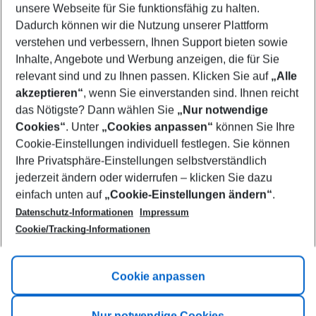
unsere Webseite für Sie funktionsfähig zu halten.
10/08/26
–
08/08/27
5-8 nights
Dadurch können wir die Nutzung unserer Plattform
Who will travel
verstehen und verbessern, Ihnen Support bieten sowie
2 adults
No children
Inhalte, Angebote und Werbung anzeigen, die für Sie
relevant sind und zu Ihnen passen. Klicken Sie auf
„Alle
Show more filter
akzeptieren“
, wenn Sie einverstanden sind. Ihnen reicht
das Nötigste? Dann wählen Sie
„Nur notwendige
Cookies“
. Unter
„Cookies anpassen“
können Sie Ihre
Cookie-Einstellungen individuell festlegen. Sie können
Ihre Privatsphäre-Einstellungen selbstverständlich
jederzeit ändern oder widerrufen – klicken Sie dazu
Footer
einfach unten auf
„Cookie-Einstellungen ändern“
.
Footer navigation
Title A
Datenschutz-Informationen
Impressum
Cookie/Tracking-Informationen
Link A
Title B
Link A
Cookie anpassen
Title C
Link A
Nur notwendige Cookies