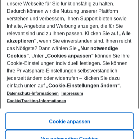
unsere Webseite für Sie funktionsfähig zu halten.
08/08/26
–
06/08/27
5-8 nights
Dadurch können wir die Nutzung unserer Plattform
Who will travel
verstehen und verbessern, Ihnen Support bieten sowie
2 adults
No children
Inhalte, Angebote und Werbung anzeigen, die für Sie
relevant sind und zu Ihnen passen. Klicken Sie auf
„Alle
Show more filter
akzeptieren“
, wenn Sie einverstanden sind. Ihnen reicht
das Nötigste? Dann wählen Sie
„Nur notwendige
Cookies“
. Unter
„Cookies anpassen“
können Sie Ihre
Cookie-Einstellungen individuell festlegen. Sie können
Ihre Privatsphäre-Einstellungen selbstverständlich
jederzeit ändern oder widerrufen – klicken Sie dazu
Footer
einfach unten auf
„Cookie-Einstellungen ändern“
.
Footer navigation
Title A
Datenschutz-Informationen
Impressum
Cookie/Tracking-Informationen
Link A
Title B
Link A
Cookie anpassen
Title C
Link A
Nur notwendige Cookies