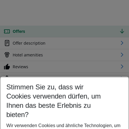
Offers
Offer description
Hotel amenities
Reviews
Location
Stimmen Sie zu, dass wir
Cookies verwenden dürfen, um
Customize your offer
Find the perfect deal which suits your best
Ihnen das beste Erlebnis zu
Your departure airport
bieten?
Any airport
Wir verwenden Cookies und ähnliche Technologien, um
Select your date range