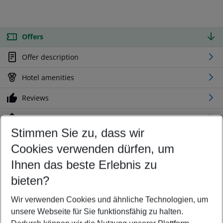
Offers
Offer description
Hotel amenities
Reviews
Location
Stimmen Sie zu, dass wir
Cookies verwenden dürfen, um
Customize your offer
Find the perfect deal which suits your best
Ihnen das beste Erlebnis zu
Your departure airport
bieten?
Any airport
Wir verwenden Cookies und ähnliche Technologien, um
Select your date range
unsere Webseite für Sie funktionsfähig zu halten.
11/08/26
–
09/08/27
5-8 nights