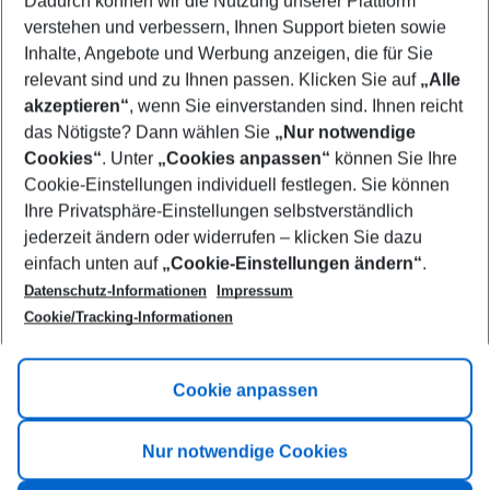
Dadurch können wir die Nutzung unserer Plattform
Who will travel
verstehen und verbessern, Ihnen Support bieten sowie
2 adults
No children
Inhalte, Angebote und Werbung anzeigen, die für Sie
relevant sind und zu Ihnen passen. Klicken Sie auf
„Alle
Show more filter
akzeptieren“
, wenn Sie einverstanden sind. Ihnen reicht
das Nötigste? Dann wählen Sie
„Nur notwendige
Cookies“
. Unter
„Cookies anpassen“
können Sie Ihre
Cookie-Einstellungen individuell festlegen. Sie können
Ihre Privatsphäre-Einstellungen selbstverständlich
jederzeit ändern oder widerrufen – klicken Sie dazu
Footer
einfach unten auf
„Cookie-Einstellungen ändern“
.
Footer navigation
Title A
Datenschutz-Informationen
Impressum
Cookie/Tracking-Informationen
Link A
Title B
Link A
Cookie anpassen
Title C
Link A
Nur notwendige Cookies