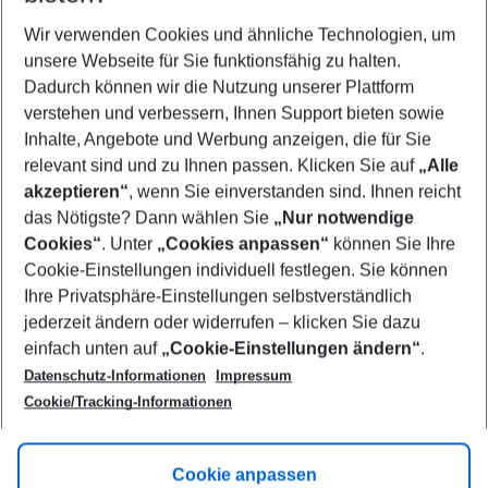
Any airport
Wir verwenden Cookies und ähnliche Technologien, um
Select your date range
unsere Webseite für Sie funktionsfähig zu halten.
11/08/26
–
09/08/27
5-8 nights
Dadurch können wir die Nutzung unserer Plattform
Who will travel
verstehen und verbessern, Ihnen Support bieten sowie
2 adults
No children
Inhalte, Angebote und Werbung anzeigen, die für Sie
relevant sind und zu Ihnen passen. Klicken Sie auf
„Alle
Show more filter
akzeptieren“
, wenn Sie einverstanden sind. Ihnen reicht
das Nötigste? Dann wählen Sie
„Nur notwendige
Cookies“
. Unter
„Cookies anpassen“
können Sie Ihre
Cookie-Einstellungen individuell festlegen. Sie können
Ihre Privatsphäre-Einstellungen selbstverständlich
jederzeit ändern oder widerrufen – klicken Sie dazu
Footer
einfach unten auf
„Cookie-Einstellungen ändern“
.
Footer navigation
Title A
Datenschutz-Informationen
Impressum
Cookie/Tracking-Informationen
Link A
Title B
Link A
Cookie anpassen
Title C