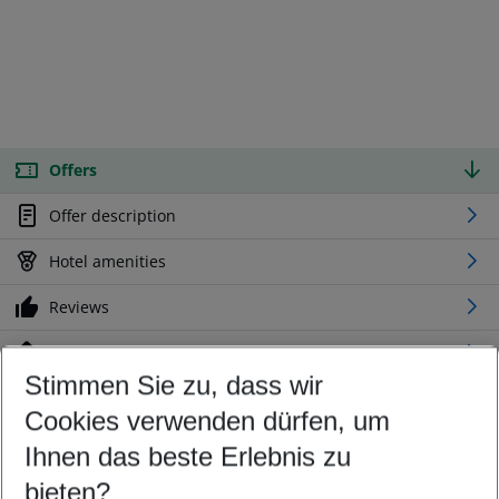
Offers
Offer description
Hotel amenities
Reviews
Location
Stimmen Sie zu, dass wir
Cookies verwenden dürfen, um
Customize your offer
Find the perfect deal which suits your best
Ihnen das beste Erlebnis zu
Your departure airport
bieten?