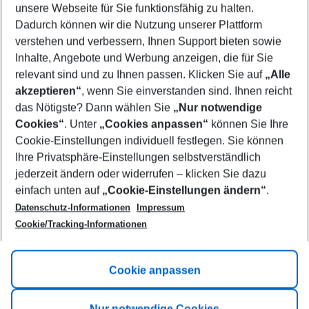
unsere Webseite für Sie funktionsfähig zu halten.
10/08/26
–
08/08/27
5-8 nights
Dadurch können wir die Nutzung unserer Plattform
Who will travel
verstehen und verbessern, Ihnen Support bieten sowie
2 adults
No children
Inhalte, Angebote und Werbung anzeigen, die für Sie
relevant sind und zu Ihnen passen. Klicken Sie auf
„Alle
Show more filter
akzeptieren“
, wenn Sie einverstanden sind. Ihnen reicht
das Nötigste? Dann wählen Sie
„Nur notwendige
Cookies“
. Unter
„Cookies anpassen“
können Sie Ihre
Cookie-Einstellungen individuell festlegen. Sie können
Ihre Privatsphäre-Einstellungen selbstverständlich
jederzeit ändern oder widerrufen – klicken Sie dazu
Footer
einfach unten auf
„Cookie-Einstellungen ändern“
.
Footer navigation
Title A
Datenschutz-Informationen
Impressum
Cookie/Tracking-Informationen
Link A
Title B
Link A
Cookie anpassen
Title C
Link A
Nur notwendige Cookies