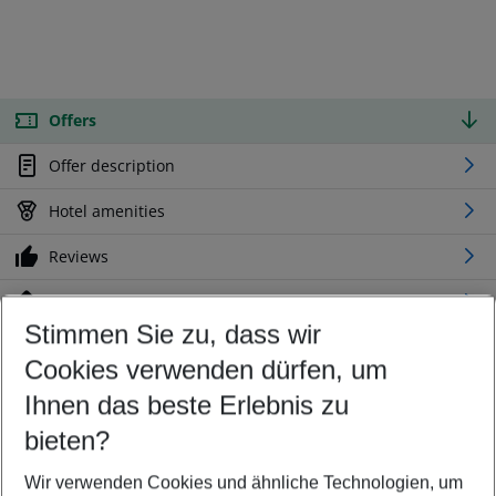
Offers
Offer description
Hotel amenities
Reviews
Location
Stimmen Sie zu, dass wir
Cookies verwenden dürfen, um
Customize your offer
Find the perfect deal which suits your best
Ihnen das beste Erlebnis zu
Your departure airport
bieten?
Any airport
Wir verwenden Cookies und ähnliche Technologien, um
Select your date range