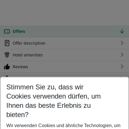
Offers
Offer description
Hotel amenities
Reviews
Location
Stimmen Sie zu, dass wir
Cookies verwenden dürfen, um
Customize your offer
Find the perfect deal which suits your best
Ihnen das beste Erlebnis zu
Your departure airport
bieten?
Any airport
Wir verwenden Cookies und ähnliche Technologien, um
Select your date range