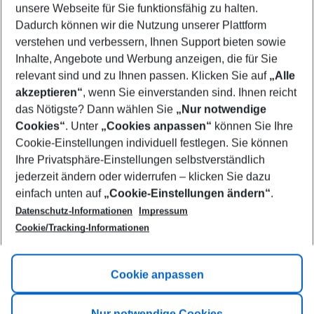
unsere Webseite für Sie funktionsfähig zu halten.
08/08/26
–
06/08/27
5-8 nights
Dadurch können wir die Nutzung unserer Plattform
Who will travel
verstehen und verbessern, Ihnen Support bieten sowie
2 adults
No children
Inhalte, Angebote und Werbung anzeigen, die für Sie
relevant sind und zu Ihnen passen. Klicken Sie auf
„Alle
Show more filter
akzeptieren“
, wenn Sie einverstanden sind. Ihnen reicht
das Nötigste? Dann wählen Sie
„Nur notwendige
Cookies“
. Unter
„Cookies anpassen“
können Sie Ihre
Cookie-Einstellungen individuell festlegen. Sie können
Ihre Privatsphäre-Einstellungen selbstverständlich
jederzeit ändern oder widerrufen – klicken Sie dazu
Footer
einfach unten auf
„Cookie-Einstellungen ändern“
.
Footer navigation
Title A
Datenschutz-Informationen
Impressum
Cookie/Tracking-Informationen
Link A
Title B
Link A
Cookie anpassen
Title C
Link A
Nur notwendige Cookies