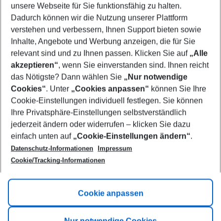
unsere Webseite für Sie funktionsfähig zu halten.
08/08/26
–
06/08/27
5-8 nights
Dadurch können wir die Nutzung unserer Plattform
Who will travel
verstehen und verbessern, Ihnen Support bieten sowie
2 adults
No children
Inhalte, Angebote und Werbung anzeigen, die für Sie
relevant sind und zu Ihnen passen. Klicken Sie auf
„Alle
Show more filter
akzeptieren“
, wenn Sie einverstanden sind. Ihnen reicht
das Nötigste? Dann wählen Sie
„Nur notwendige
Cookies“
. Unter
„Cookies anpassen“
können Sie Ihre
Cookie-Einstellungen individuell festlegen. Sie können
Ihre Privatsphäre-Einstellungen selbstverständlich
jederzeit ändern oder widerrufen – klicken Sie dazu
Footer
einfach unten auf
„Cookie-Einstellungen ändern“
.
Footer navigation
Title A
Datenschutz-Informationen
Impressum
Cookie/Tracking-Informationen
Link A
Title B
Link A
Cookie anpassen
Title C
Link A
Nur notwendige Cookies