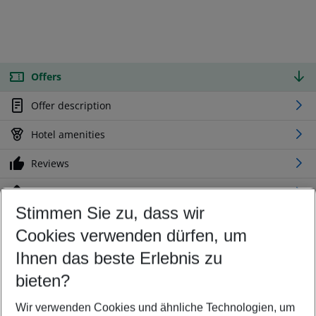
Offers
Offer description
Hotel amenities
Reviews
Location
Stimmen Sie zu, dass wir
Cookies verwenden dürfen, um
Customize your offer
Find the perfect deal which suits your best
Ihnen das beste Erlebnis zu
Your departure airport
bieten?
Any airport
Wir verwenden Cookies und ähnliche Technologien, um
Select your date range