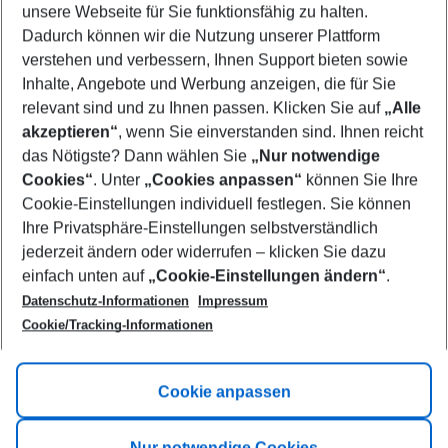
unsere Webseite für Sie funktionsfähig zu halten.
12/08/26
–
10/08/27
5-8 nights
Dadurch können wir die Nutzung unserer Plattform
Who will travel
verstehen und verbessern, Ihnen Support bieten sowie
2 adults
No children
Inhalte, Angebote und Werbung anzeigen, die für Sie
relevant sind und zu Ihnen passen. Klicken Sie auf
„Alle
Show more filter
akzeptieren“
, wenn Sie einverstanden sind. Ihnen reicht
das Nötigste? Dann wählen Sie
„Nur notwendige
Cookies“
. Unter
„Cookies anpassen“
können Sie Ihre
Cookie-Einstellungen individuell festlegen. Sie können
Ihre Privatsphäre-Einstellungen selbstverständlich
jederzeit ändern oder widerrufen – klicken Sie dazu
Footer
einfach unten auf
„Cookie-Einstellungen ändern“
.
Footer navigation
Title A
Datenschutz-Informationen
Impressum
Cookie/Tracking-Informationen
Link A
Title B
Link A
Cookie anpassen
Title C
Link A
Nur notwendige Cookies