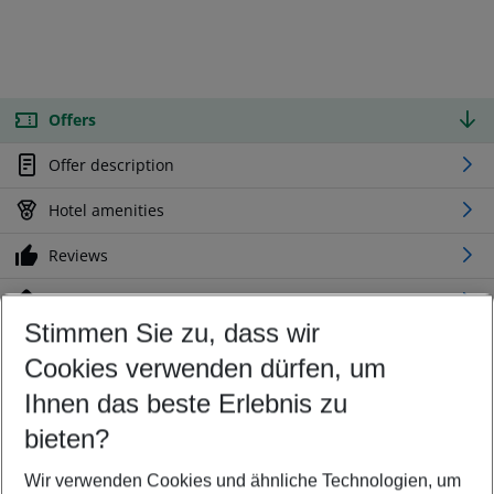
Offers
Offer description
Hotel amenities
Reviews
Location
Stimmen Sie zu, dass wir
Cookies verwenden dürfen, um
Customize your offer
Find the perfect deal which suits your best
Ihnen das beste Erlebnis zu
Your departure airport
bieten?
Any airport
Wir verwenden Cookies und ähnliche Technologien, um
Select your date range