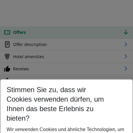
Offers
Offer description
Hotel amenities
Reviews
Location
Stimmen Sie zu, dass wir
Cookies verwenden dürfen, um
Customize your offer
Find the perfect deal which suits your best
Ihnen das beste Erlebnis zu
Your departure airport
bieten?
Any airport
Wir verwenden Cookies und ähnliche Technologien, um
Select your date range