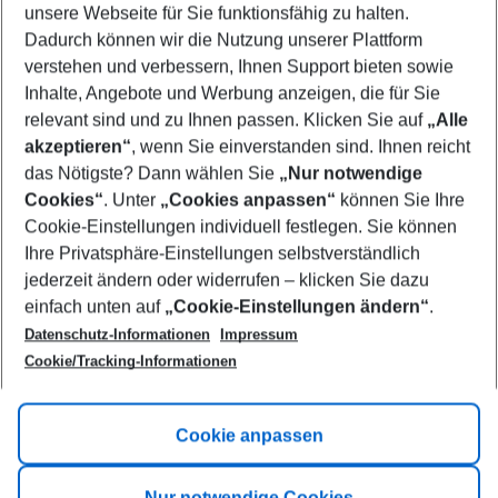
unsere Webseite für Sie funktionsfähig zu halten.
09/08/26
–
07/08/27
5-8 nights
Dadurch können wir die Nutzung unserer Plattform
Who will travel
verstehen und verbessern, Ihnen Support bieten sowie
2 adults
No children
Inhalte, Angebote und Werbung anzeigen, die für Sie
relevant sind und zu Ihnen passen. Klicken Sie auf
„Alle
Show more filter
akzeptieren“
, wenn Sie einverstanden sind. Ihnen reicht
das Nötigste? Dann wählen Sie
„Nur notwendige
Cookies“
. Unter
„Cookies anpassen“
können Sie Ihre
Cookie-Einstellungen individuell festlegen. Sie können
Ihre Privatsphäre-Einstellungen selbstverständlich
jederzeit ändern oder widerrufen – klicken Sie dazu
Footer
einfach unten auf
„Cookie-Einstellungen ändern“
.
Footer navigation
Title A
Datenschutz-Informationen
Impressum
Cookie/Tracking-Informationen
Link A
Title B
Link A
Cookie anpassen
Title C
Link A
Nur notwendige Cookies