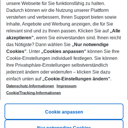
unsere Webseite für Sie funktionsfähig zu halten.
08/08/26
–
06/08/27
5-8 nights
Dadurch können wir die Nutzung unserer Plattform
Who will travel
verstehen und verbessern, Ihnen Support bieten sowie
2 adults
No children
Inhalte, Angebote und Werbung anzeigen, die für Sie
relevant sind und zu Ihnen passen. Klicken Sie auf
„Alle
Show more filter
akzeptieren“
, wenn Sie einverstanden sind. Ihnen reicht
das Nötigste? Dann wählen Sie
„Nur notwendige
Cookies“
. Unter
„Cookies anpassen“
können Sie Ihre
Cookie-Einstellungen individuell festlegen. Sie können
Ihre Privatsphäre-Einstellungen selbstverständlich
jederzeit ändern oder widerrufen – klicken Sie dazu
Footer
einfach unten auf
„Cookie-Einstellungen ändern“
.
Footer navigation
Title A
Datenschutz-Informationen
Impressum
Cookie/Tracking-Informationen
Link A
Title B
Link A
Cookie anpassen
Title C
Link A
Nur notwendige Cookies