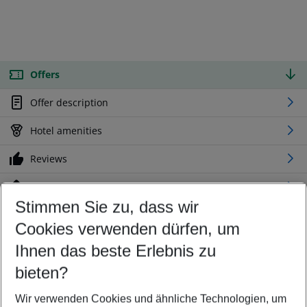
Offers
Offer description
Hotel amenities
Reviews
Location
Stimmen Sie zu, dass wir
Cookies verwenden dürfen, um
Customize your offer
Find the perfect deal which suits your best
Ihnen das beste Erlebnis zu
Your departure airport
bieten?
Any airport
Wir verwenden Cookies und ähnliche Technologien, um
Select your date range