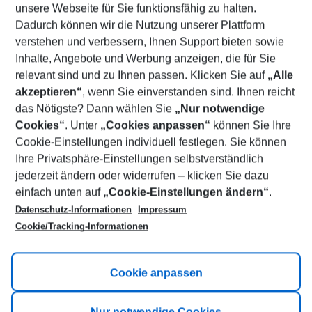
unsere Webseite für Sie funktionsfähig zu halten.
08/08/26
–
06/08/27
5-8 nights
Dadurch können wir die Nutzung unserer Plattform
Who will travel
verstehen und verbessern, Ihnen Support bieten sowie
2 adults
No children
Inhalte, Angebote und Werbung anzeigen, die für Sie
relevant sind und zu Ihnen passen. Klicken Sie auf
„Alle
Show more filter
akzeptieren“
, wenn Sie einverstanden sind. Ihnen reicht
das Nötigste? Dann wählen Sie
„Nur notwendige
Cookies“
. Unter
„Cookies anpassen“
können Sie Ihre
Cookie-Einstellungen individuell festlegen. Sie können
Ihre Privatsphäre-Einstellungen selbstverständlich
jederzeit ändern oder widerrufen – klicken Sie dazu
Footer
einfach unten auf
„Cookie-Einstellungen ändern“
.
Footer navigation
Title A
Datenschutz-Informationen
Impressum
Cookie/Tracking-Informationen
Link A
Title B
Link A
Cookie anpassen
Title C
Link A
Nur notwendige Cookies