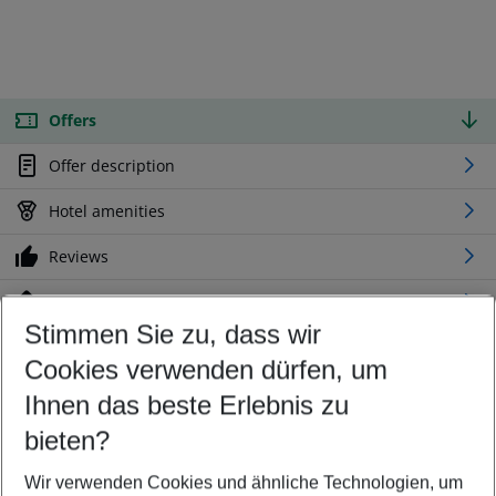
Offers
Offer description
Hotel amenities
Reviews
Location
Stimmen Sie zu, dass wir
Cookies verwenden dürfen, um
Customize your offer
Find the perfect deal which suits your best
Ihnen das beste Erlebnis zu
Your departure airport
bieten?
Any airport
Wir verwenden Cookies und ähnliche Technologien, um
Select your date range