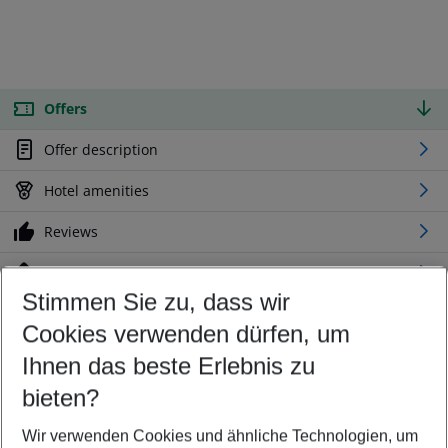
Offers
Offer description
Hotel amenities
Reviews
Location
Stimmen Sie zu, dass wir
Cookies verwenden dürfen, um
Customize your offer
Find the perfect deal which suits your best
Ihnen das beste Erlebnis zu
Your departure airport
bieten?
Any airport
Wir verwenden Cookies und ähnliche Technologien, um
Select your date range