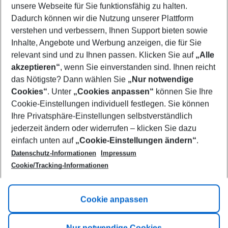
unsere Webseite für Sie funktionsfähig zu halten.
12/08/26
–
10/08/27
5-8 nights
Dadurch können wir die Nutzung unserer Plattform
Who will travel
verstehen und verbessern, Ihnen Support bieten sowie
2 adults
No children
Inhalte, Angebote und Werbung anzeigen, die für Sie
relevant sind und zu Ihnen passen. Klicken Sie auf
„Alle
Show more filter
akzeptieren“
, wenn Sie einverstanden sind. Ihnen reicht
das Nötigste? Dann wählen Sie
„Nur notwendige
Cookies“
. Unter
„Cookies anpassen“
können Sie Ihre
Cookie-Einstellungen individuell festlegen. Sie können
Ihre Privatsphäre-Einstellungen selbstverständlich
jederzeit ändern oder widerrufen – klicken Sie dazu
Footer
einfach unten auf
„Cookie-Einstellungen ändern“
.
Footer navigation
Title A
Datenschutz-Informationen
Impressum
Cookie/Tracking-Informationen
Link A
Title B
Link A
Cookie anpassen
Title C
Link A
Nur notwendige Cookies