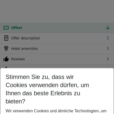
Offers
Offer description
Hotel amenities
Reviews
Location
Stimmen Sie zu, dass wir
Cookies verwenden dürfen, um
Customize your offer
Find the perfect deal which suits your best
Ihnen das beste Erlebnis zu
Your departure airport
bieten?
Any airport
Wir verwenden Cookies und ähnliche Technologien, um
Select your date range