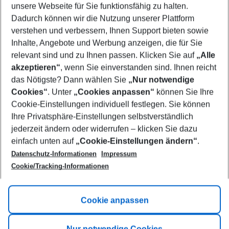
unsere Webseite für Sie funktionsfähig zu halten.
10/08/26
–
08/08/27
5-8 nights
Dadurch können wir die Nutzung unserer Plattform
Who will travel
verstehen und verbessern, Ihnen Support bieten sowie
2 adults
No children
Inhalte, Angebote und Werbung anzeigen, die für Sie
relevant sind und zu Ihnen passen. Klicken Sie auf
„Alle
Show more filter
akzeptieren“
, wenn Sie einverstanden sind. Ihnen reicht
das Nötigste? Dann wählen Sie
„Nur notwendige
Cookies“
. Unter
„Cookies anpassen“
können Sie Ihre
Cookie-Einstellungen individuell festlegen. Sie können
Ihre Privatsphäre-Einstellungen selbstverständlich
jederzeit ändern oder widerrufen – klicken Sie dazu
Footer
einfach unten auf
„Cookie-Einstellungen ändern“
.
Footer navigation
Title A
Datenschutz-Informationen
Impressum
Cookie/Tracking-Informationen
Link A
Title B
Link A
Cookie anpassen
Title C
Link A
Nur notwendige Cookies