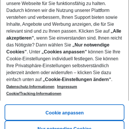
unsere Webseite für Sie funktionsfähig zu halten.
08/08/26
–
06/08/27
5-8 nights
Dadurch können wir die Nutzung unserer Plattform
Who will travel
verstehen und verbessern, Ihnen Support bieten sowie
2 adults
No children
Inhalte, Angebote und Werbung anzeigen, die für Sie
relevant sind und zu Ihnen passen. Klicken Sie auf
„Alle
Show more filter
akzeptieren“
, wenn Sie einverstanden sind. Ihnen reicht
das Nötigste? Dann wählen Sie
„Nur notwendige
Cookies“
. Unter
„Cookies anpassen“
können Sie Ihre
Cookie-Einstellungen individuell festlegen. Sie können
Ihre Privatsphäre-Einstellungen selbstverständlich
jederzeit ändern oder widerrufen – klicken Sie dazu
Footer
einfach unten auf
„Cookie-Einstellungen ändern“
.
Footer navigation
Title A
Datenschutz-Informationen
Impressum
Cookie/Tracking-Informationen
Link A
Title B
Link A
Cookie anpassen
Title C
Link A
Nur notwendige Cookies