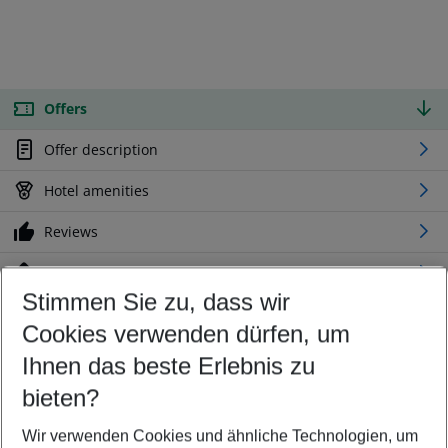
Offers
Offer description
Hotel amenities
Reviews
Location
Stimmen Sie zu, dass wir
Cookies verwenden dürfen, um
Customize your offer
Find the perfect deal which suits your best
Ihnen das beste Erlebnis zu
Your departure airport
bieten?
Any airport
Wir verwenden Cookies und ähnliche Technologien, um
Select your date range