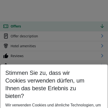
Offers
Offer description
Hotel amenities
Reviews
Location
Stimmen Sie zu, dass wir
Cookies verwenden dürfen, um
Customize your offer
Find the perfect deal which suits your best
Ihnen das beste Erlebnis zu
Your departure airport
bieten?
Any airport
Wir verwenden Cookies und ähnliche Technologien, um
Select your date range