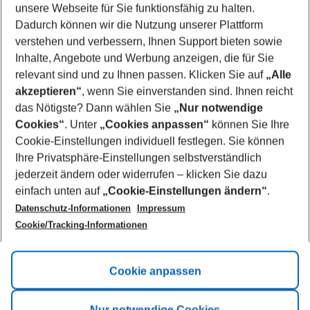
unsere Webseite für Sie funktionsfähig zu halten.
08/08/26
–
06/08/27
5-8 nights
Dadurch können wir die Nutzung unserer Plattform
Who will travel
verstehen und verbessern, Ihnen Support bieten sowie
2 adults
No children
Inhalte, Angebote und Werbung anzeigen, die für Sie
relevant sind und zu Ihnen passen. Klicken Sie auf
„Alle
Show more filter
akzeptieren“
, wenn Sie einverstanden sind. Ihnen reicht
das Nötigste? Dann wählen Sie
„Nur notwendige
Cookies“
. Unter
„Cookies anpassen“
können Sie Ihre
Cookie-Einstellungen individuell festlegen. Sie können
Ihre Privatsphäre-Einstellungen selbstverständlich
jederzeit ändern oder widerrufen – klicken Sie dazu
Footer
einfach unten auf
„Cookie-Einstellungen ändern“
.
Footer navigation
Title A
Datenschutz-Informationen
Impressum
Cookie/Tracking-Informationen
Link A
Title B
Link A
Cookie anpassen
Title C
Link A
Nur notwendige Cookies