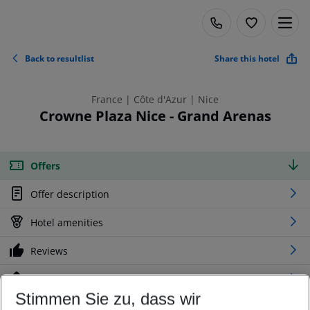
Back to resultlist
Share this hotel
France | Côte d'Azur | Nice
Crowne Plaza Nice - Grand Arenas
Offers
Offer description
Hotel amenities
Reviews
Location
Stimmen Sie zu, dass wir