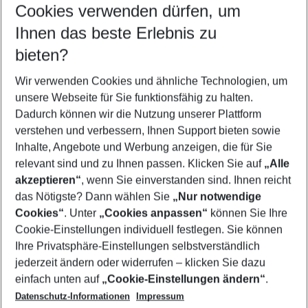
Cookies verwenden dürfen, um
Customize your offer
Find the perfect deal which suits your best
Ihnen das beste Erlebnis zu
Your departure airport
bieten?
Any airport
Wir verwenden Cookies und ähnliche Technologien, um
Select your date range
unsere Webseite für Sie funktionsfähig zu halten.
09/08/26
–
07/08/27
5-8 nights
Dadurch können wir die Nutzung unserer Plattform
Who will travel
verstehen und verbessern, Ihnen Support bieten sowie
2 adults
No children
Inhalte, Angebote und Werbung anzeigen, die für Sie
relevant sind und zu Ihnen passen. Klicken Sie auf
„Alle
Show more filter
akzeptieren“
, wenn Sie einverstanden sind. Ihnen reicht
das Nötigste? Dann wählen Sie
„Nur notwendige
Cookies“
. Unter
„Cookies anpassen“
können Sie Ihre
Cookie-Einstellungen individuell festlegen. Sie können
Ihre Privatsphäre-Einstellungen selbstverständlich
jederzeit ändern oder widerrufen – klicken Sie dazu
Footer
einfach unten auf
„Cookie-Einstellungen ändern“
.
Footer navigation
Title A
Datenschutz-Informationen
Impressum