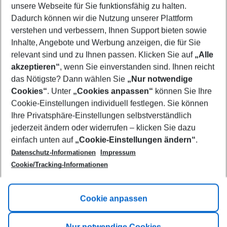
unsere Webseite für Sie funktionsfähig zu halten.
09/08/26
–
07/08/27
5-8 nights
Dadurch können wir die Nutzung unserer Plattform
Who will travel
verstehen und verbessern, Ihnen Support bieten sowie
2 adults
No children
Inhalte, Angebote und Werbung anzeigen, die für Sie
relevant sind und zu Ihnen passen. Klicken Sie auf
„Alle
Show more filter
akzeptieren“
, wenn Sie einverstanden sind. Ihnen reicht
das Nötigste? Dann wählen Sie
„Nur notwendige
Cookies“
. Unter
„Cookies anpassen“
können Sie Ihre
Cookie-Einstellungen individuell festlegen. Sie können
Ihre Privatsphäre-Einstellungen selbstverständlich
jederzeit ändern oder widerrufen – klicken Sie dazu
Footer
einfach unten auf
„Cookie-Einstellungen ändern“
.
Footer navigation
Title A
Datenschutz-Informationen
Impressum
Cookie/Tracking-Informationen
Link A
Title B
Link A
Cookie anpassen
Title C
Link A
Nur notwendige Cookies