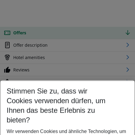
Offers
Offer description
Hotel amenities
Reviews
Location
Stimmen Sie zu, dass wir
Cookies verwenden dürfen, um
Customize your offer
Find the perfect deal which suits your best
Ihnen das beste Erlebnis zu
Your departure airport
bieten?
Any airport
Wir verwenden Cookies und ähnliche Technologien, um
Select your date range