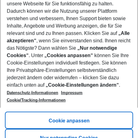
unsere Webseite für Sie funktionsfähig zu halten.
09/08/26
–
07/08/27
5-8 nights
Dadurch können wir die Nutzung unserer Plattform
Who will travel
verstehen und verbessern, Ihnen Support bieten sowie
2 adults
No children
Inhalte, Angebote und Werbung anzeigen, die für Sie
relevant sind und zu Ihnen passen. Klicken Sie auf
„Alle
Show more filter
akzeptieren“
, wenn Sie einverstanden sind. Ihnen reicht
das Nötigste? Dann wählen Sie
„Nur notwendige
Cookies“
. Unter
„Cookies anpassen“
können Sie Ihre
Cookie-Einstellungen individuell festlegen. Sie können
Ihre Privatsphäre-Einstellungen selbstverständlich
jederzeit ändern oder widerrufen – klicken Sie dazu
Footer
einfach unten auf
„Cookie-Einstellungen ändern“
.
Footer navigation
Title A
Datenschutz-Informationen
Impressum
Cookie/Tracking-Informationen
Link A
Title B
Link A
Cookie anpassen
Title C
Link A
Nur notwendige Cookies