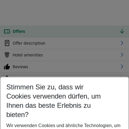
Offers
Offer description
Hotel amenities
Reviews
Location
Stimmen Sie zu, dass wir
Cookies verwenden dürfen, um
Customize your offer
Find the perfect deal which suits your best
Ihnen das beste Erlebnis zu
Your departure airport
bieten?
Any airport
Wir verwenden Cookies und ähnliche Technologien, um
Select your date range