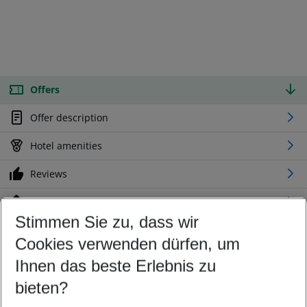
Offers
Offer description
Hotel amenities
Reviews
Location
Stimmen Sie zu, dass wir
Cookies verwenden dürfen, um
Customize your offer
Find the perfect deal which suits your best
Ihnen das beste Erlebnis zu
Your departure airport
bieten?
Any airport