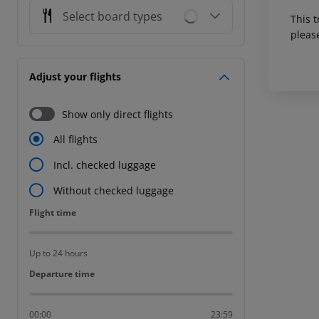
Select board types
This t
pleas
Adjust your flights
Show only direct flights
All flights
Incl. checked luggage
Without checked luggage
Flight time
Flight time
Up to 24 hours
Departure time
Departure time
00:00
23:59