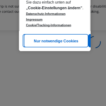
Sie dazu einfach unten auf
rip is not suitable for passengers with reduced mobility or disabil
„Cookie-Einstellungen ändern“
.
e contact our customer service before confirming your booking.
Datenschutz-Informationen
Impressum
Cookie/Tracking-Informationen
Cookie anpassen
Nur notwendige Cookies
Alle