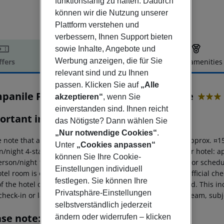
funktionsfähig zu halten. Dadurch
können wir die Nutzung unserer
Plattform verstehen und
verbessern, Ihnen Support bieten
sowie Inhalte, Angebote und
Werbung anzeigen, die für Sie
ffers
Offer description
Hotel amenities
relevant sind und zu Ihnen
r description
passen. Klicken Sie auf
„Alle
panile Paris XIV - Maine Montparnasse
akzeptieren“
, wenn Sie
3
einverstanden sind. Ihnen reicht
ortant info
das Nötigste? Dann wählen Sie
„Nur notwendige Cookies“
.
 note that a tourist tax is payable on site. Luxury hotel: approx. ¤
Unter
„Cookies anpassen“
/night 4-star hotel: approx. ¤8.45 per person/night 3-star hotel: a
können Sie Ihre Cookie-
erson/night 1-star hotel: approx. ¤2.60 per person/night For schedu
Einstellungen individuell
tel room is only available on the day of arrival from the official che
festlegen. Sie können Ihre
f the hotel on the day of departure must also be observed. This inc
Privatsphäre-Einstellungen
check-in or late check-out can be booked via our service team, subje
selbstverständlich jederzeit
ase note:
ändern oder widerrufen – klicken