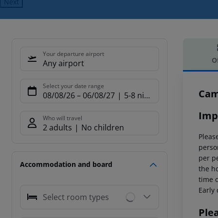
Next
Your departure airport
O
Any airport
Offe
Select your date range
Cam
08/08/26
–
06/08/27
5-8 nights
Imp
Who will travel
2 adults
No children
Please
person
per p
Accommodation and board
the ho
time o
Early 
Select room types
Ple