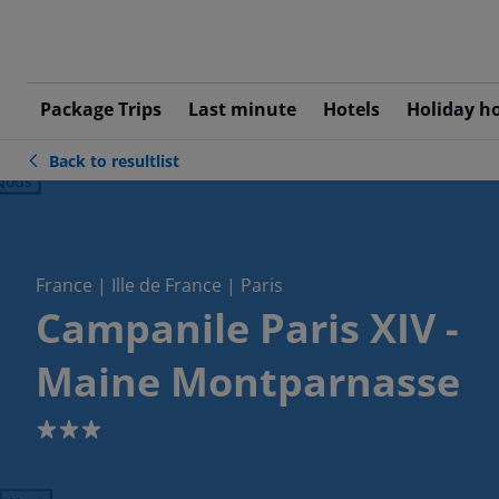
Package Trips
Last minute
Hotels
Holiday h
Back to resultlist
ious
France | Ille de France | Paris
Campanile Paris XIV -
Maine Montparnasse
3