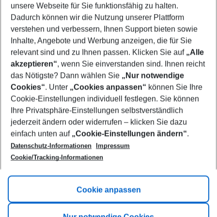
unsere Webseite für Sie funktionsfähig zu halten.
10/08/26
–
08/08/27
5-8 nights
Dadurch können wir die Nutzung unserer Plattform
Who will travel
verstehen und verbessern, Ihnen Support bieten sowie
2 adults
No children
Inhalte, Angebote und Werbung anzeigen, die für Sie
relevant sind und zu Ihnen passen. Klicken Sie auf
„Alle
Show more filter
akzeptieren“
, wenn Sie einverstanden sind. Ihnen reicht
das Nötigste? Dann wählen Sie
„Nur notwendige
Cookies“
. Unter
„Cookies anpassen“
können Sie Ihre
Cookie-Einstellungen individuell festlegen. Sie können
Ihre Privatsphäre-Einstellungen selbstverständlich
jederzeit ändern oder widerrufen – klicken Sie dazu
Footer
einfach unten auf
„Cookie-Einstellungen ändern“
.
Footer navigation
Title A
Datenschutz-Informationen
Impressum
Cookie/Tracking-Informationen
Link A
Title B
Link A
Cookie anpassen
Title C
Link A
Nur notwendige Cookies