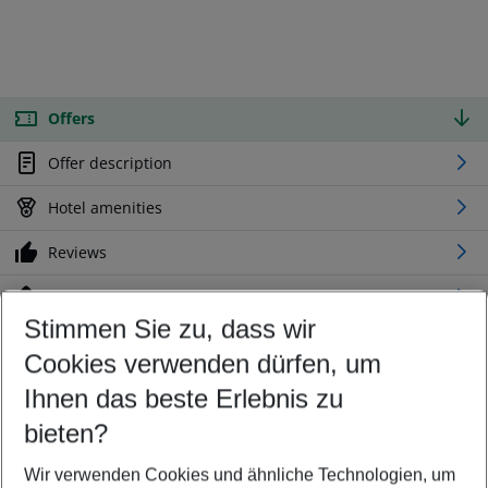
Offers
Offer description
Hotel amenities
Reviews
Location
Stimmen Sie zu, dass wir
Cookies verwenden dürfen, um
Customize your offer
Find the perfect deal which suits your best
Ihnen das beste Erlebnis zu
Your departure airport
bieten?
Any airport
Wir verwenden Cookies und ähnliche Technologien, um
Select your date range