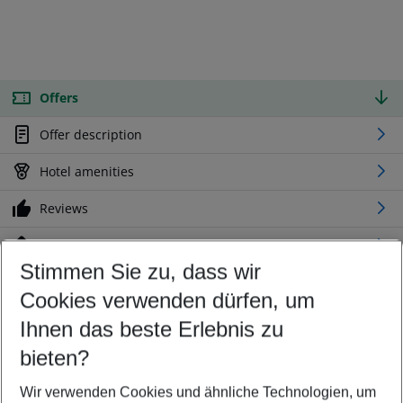
Offers
Offer description
Hotel amenities
Reviews
Location
Stimmen Sie zu, dass wir
Cookies verwenden dürfen, um
Customize your offer
Find the perfect deal which suits your best
Ihnen das beste Erlebnis zu
Your departure airport
bieten?
Any airport
Wir verwenden Cookies und ähnliche Technologien, um
Select your date range