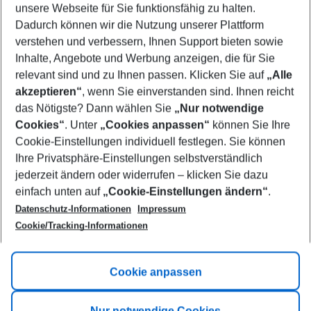
unsere Webseite für Sie funktionsfähig zu halten.
11/08/26
–
09/08/27
5-8 nights
Dadurch können wir die Nutzung unserer Plattform
Who will travel
verstehen und verbessern, Ihnen Support bieten sowie
2 adults
No children
Inhalte, Angebote und Werbung anzeigen, die für Sie
relevant sind und zu Ihnen passen. Klicken Sie auf
„Alle
Show more filter
akzeptieren“
, wenn Sie einverstanden sind. Ihnen reicht
das Nötigste? Dann wählen Sie
„Nur notwendige
Cookies“
. Unter
„Cookies anpassen“
können Sie Ihre
Cookie-Einstellungen individuell festlegen. Sie können
Ihre Privatsphäre-Einstellungen selbstverständlich
jederzeit ändern oder widerrufen – klicken Sie dazu
Footer
einfach unten auf
„Cookie-Einstellungen ändern“
.
Footer navigation
Title A
Datenschutz-Informationen
Impressum
Cookie/Tracking-Informationen
Link A
Title B
Link A
Cookie anpassen
Title C
Link A
Nur notwendige Cookies