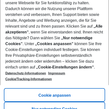
unsere Webseite für Sie funktionsfähig zu halten.
08/08/26
–
06/08/27
5-8 nights
Dadurch können wir die Nutzung unserer Plattform
Who will travel
verstehen und verbessern, Ihnen Support bieten sowie
2 adults
No children
Inhalte, Angebote und Werbung anzeigen, die für Sie
relevant sind und zu Ihnen passen. Klicken Sie auf
„Alle
Show more filter
akzeptieren“
, wenn Sie einverstanden sind. Ihnen reicht
das Nötigste? Dann wählen Sie
„Nur notwendige
Cookies“
. Unter
„Cookies anpassen“
können Sie Ihre
Cookie-Einstellungen individuell festlegen. Sie können
Ihre Privatsphäre-Einstellungen selbstverständlich
jederzeit ändern oder widerrufen – klicken Sie dazu
Footer
einfach unten auf
„Cookie-Einstellungen ändern“
.
Footer navigation
Title A
Datenschutz-Informationen
Impressum
Cookie/Tracking-Informationen
Link A
Title B
Link A
Cookie anpassen
Title C
Link A
Nur notwendige Cookies