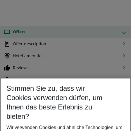
Offers
Offer description
Hotel amenities
Reviews
Location
Stimmen Sie zu, dass wir
Cookies verwenden dürfen, um
Customize your offer
Find the perfect deal which suits your best
Ihnen das beste Erlebnis zu
Your departure airport
bieten?
Any airport
Wir verwenden Cookies und ähnliche Technologien, um
Select your date range