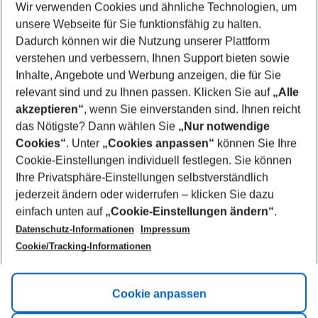
Wir verwenden Cookies und ähnliche Technologien, um
Select your date range
unsere Webseite für Sie funktionsfähig zu halten.
12/08/26
–
10/08/27
5-8 nights
Dadurch können wir die Nutzung unserer Plattform
Who will travel
verstehen und verbessern, Ihnen Support bieten sowie
2 adults
No children
Inhalte, Angebote und Werbung anzeigen, die für Sie
relevant sind und zu Ihnen passen. Klicken Sie auf
„Alle
Show more filter
akzeptieren“
, wenn Sie einverstanden sind. Ihnen reicht
das Nötigste? Dann wählen Sie
„Nur notwendige
Cookies“
. Unter
„Cookies anpassen“
können Sie Ihre
Cookie-Einstellungen individuell festlegen. Sie können
Ihre Privatsphäre-Einstellungen selbstverständlich
jederzeit ändern oder widerrufen – klicken Sie dazu
Footer
einfach unten auf
„Cookie-Einstellungen ändern“
.
Footer navigation
Title A
Datenschutz-Informationen
Impressum
Cookie/Tracking-Informationen
Link A
Title B
Link A
Cookie anpassen
Title C