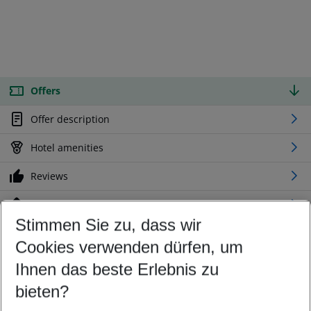
Offers
Offer description
Hotel amenities
Reviews
Location
Stimmen Sie zu, dass wir
Cookies verwenden dürfen, um
Customize your offer
Find the perfect deal which suits your best
Ihnen das beste Erlebnis zu
Your departure airport
bieten?
Any airport