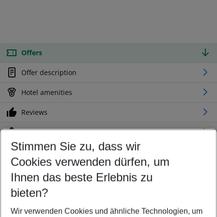
Offers
Offer description
Hotel amenities
Reviews
Location
Stimmen Sie zu, dass wir
Cookies verwenden dürfen, um
Customize your offer
Find the perfect deal which suits your best
Ihnen das beste Erlebnis zu
Your departure airport
bieten?
Any airport
Wir verwenden Cookies und ähnliche Technologien, um
Select your date range