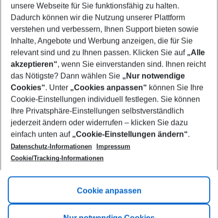
unsere Webseite für Sie funktionsfähig zu halten.
10/08/26
–
08/08/27
5-8 nights
Dadurch können wir die Nutzung unserer Plattform
Who will travel
verstehen und verbessern, Ihnen Support bieten sowie
2 adults
No children
Inhalte, Angebote und Werbung anzeigen, die für Sie
relevant sind und zu Ihnen passen. Klicken Sie auf
„Alle
Show more filter
akzeptieren“
, wenn Sie einverstanden sind. Ihnen reicht
das Nötigste? Dann wählen Sie
„Nur notwendige
Cookies“
. Unter
„Cookies anpassen“
können Sie Ihre
Cookie-Einstellungen individuell festlegen. Sie können
Ihre Privatsphäre-Einstellungen selbstverständlich
jederzeit ändern oder widerrufen – klicken Sie dazu
Footer
einfach unten auf
„Cookie-Einstellungen ändern“
.
Footer navigation
Title A
Datenschutz-Informationen
Impressum
Cookie/Tracking-Informationen
Link A
Title B
Link A
Cookie anpassen
Title C
Link A
Nur notwendige Cookies