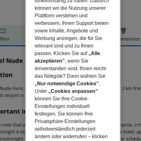
funktionsfähig zu halten. Dadurch
können wir die Nutzung unserer
Plattform verstehen und
verbessern, Ihnen Support bieten
sowie Inhalte, Angebote und
Werbung anzeigen, die für Sie
ffers
Offer description
Hotel amenities
relevant sind und zu Ihnen
r description
passen. Klicken Sie auf
„Alle
el Nude Paris
akzeptieren“
, wenn Sie
einverstanden sind. Ihnen reicht
tion
das Nötigste? Dann wählen Sie
„Nur notwendige Cookies“
.
 Nude Paris - Color Vision is located 3 km away from Paris, 2 km 
Unter
„Cookies anpassen“
t airport is 15 km from the hotel which is Orly Airport.
können Sie Ihre Cookie-
Einstellungen individuell
ortant info
festlegen. Sie können Ihre
Privatsphäre-Einstellungen
 note that a tourist tax is payable on site. Luxury hotel: approx. ¤
selbstverständlich jederzeit
/night 4-star hotel: approx. ¤8.45 per person/night 3-star hotel: a
ändern oder widerrufen – klicken
erson/night 1-star hotel: approx. ¤2.60 per person/night For schedu