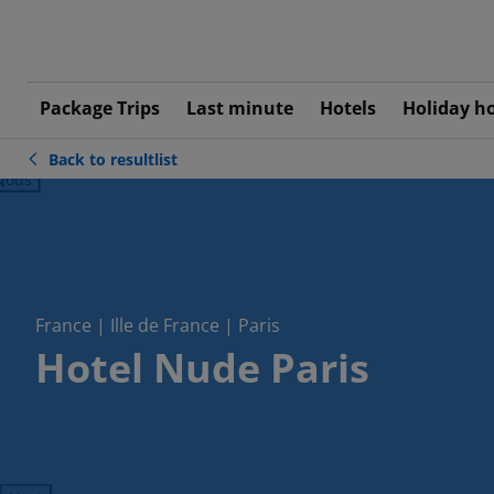
Package Trips
Last minute
Hotels
Holiday h
Back to resultlist
ious
France | Ille de France | Paris
Hotel Nude Paris