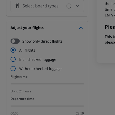
the ho
Select board types
time o
Early 
Ple
Adjust your flights
This t
Show only direct flights
pleas
All flights
Incl. checked luggage
Without checked luggage
Flight time
Flight time
Up to 24 hours
Departure time
Departure time
00:00
23:59