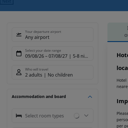
Next
Your departure airport
O
Any airport
Offe
Select your date range
Hot
09/08/26
–
07/08/27
5-8 nights
loca
Who will travel
2 adults
No children
Hotel
neares
Accommodation and board
Imp
Please
Select room types
person
per p