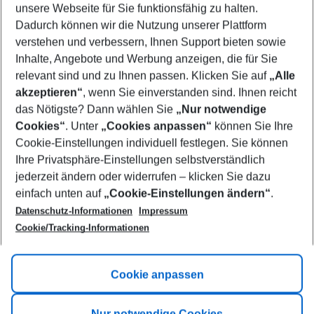
unsere Webseite für Sie funktionsfähig zu halten.
09/08/26
–
07/08/27
5-8 nights
Dadurch können wir die Nutzung unserer Plattform
Who will travel
verstehen und verbessern, Ihnen Support bieten sowie
2 adults
No children
Inhalte, Angebote und Werbung anzeigen, die für Sie
relevant sind und zu Ihnen passen. Klicken Sie auf
„Alle
Show more filter
akzeptieren“
, wenn Sie einverstanden sind. Ihnen reicht
das Nötigste? Dann wählen Sie
„Nur notwendige
Cookies“
. Unter
„Cookies anpassen“
können Sie Ihre
Cookie-Einstellungen individuell festlegen. Sie können
Ihre Privatsphäre-Einstellungen selbstverständlich
jederzeit ändern oder widerrufen – klicken Sie dazu
Footer
einfach unten auf
„Cookie-Einstellungen ändern“
.
Footer navigation
Title A
Datenschutz-Informationen
Impressum
Cookie/Tracking-Informationen
Link A
Title B
Link A
Cookie anpassen
Title C
Link A
Nur notwendige Cookies