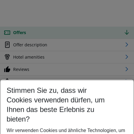
Offers
Offer description
Hotel amenities
Reviews
Location
Stimmen Sie zu, dass wir
Cookies verwenden dürfen, um
Customize your offer
Find the perfect deal which suits your best
Ihnen das beste Erlebnis zu
Your departure airport
bieten?
Any airport
Wir verwenden Cookies und ähnliche Technologien, um
Select your date range