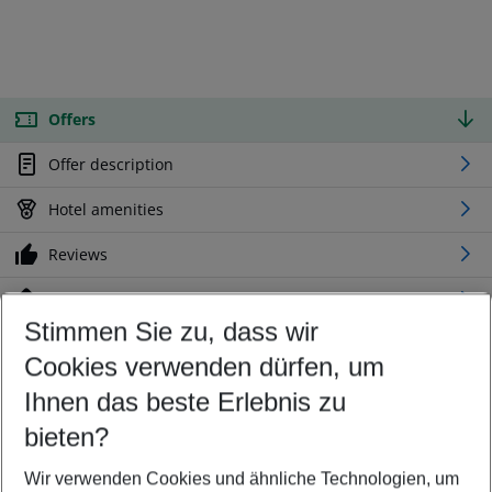
Offers
Offer description
Hotel amenities
Reviews
Location
Stimmen Sie zu, dass wir
Cookies verwenden dürfen, um
Customize your offer
Find the perfect deal which suits your best
Ihnen das beste Erlebnis zu
Your departure airport
bieten?
Any airport
Wir verwenden Cookies und ähnliche Technologien, um
Select your date range