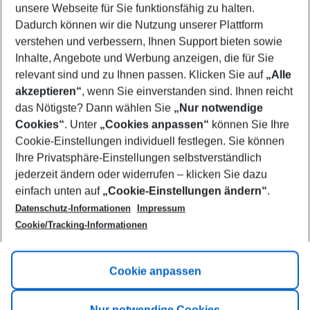
unsere Webseite für Sie funktionsfähig zu halten.
11/08/26
–
09/08/27
5-8 nights
Dadurch können wir die Nutzung unserer Plattform
Who will travel
verstehen und verbessern, Ihnen Support bieten sowie
2 adults
No children
Inhalte, Angebote und Werbung anzeigen, die für Sie
relevant sind und zu Ihnen passen. Klicken Sie auf
„Alle
Show more filter
akzeptieren“
, wenn Sie einverstanden sind. Ihnen reicht
das Nötigste? Dann wählen Sie
„Nur notwendige
Cookies“
. Unter
„Cookies anpassen“
können Sie Ihre
Cookie-Einstellungen individuell festlegen. Sie können
Ihre Privatsphäre-Einstellungen selbstverständlich
jederzeit ändern oder widerrufen – klicken Sie dazu
Footer
einfach unten auf
„Cookie-Einstellungen ändern“
.
Footer navigation
Title A
Datenschutz-Informationen
Impressum
Cookie/Tracking-Informationen
Link A
Title B
Link A
Cookie anpassen
Title C
Link A
Nur notwendige Cookies